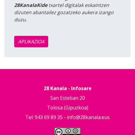
28KanalaKide
txartel digitalak eskaintzen
dizuten abantailez gozatzeko aukera izango
duzu.
APLIKAZIOA
28 Kanala - Infosare
San Esteban 20
Tolosa (Gipuzkoa)
Tel: 943 69 89 35 -
info@28kanala.eus