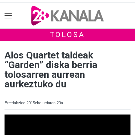
TOLOSA
Alos Quartet taldeak
“Garden” diska berria
tolosarren aurrean
aurkeztuko du
Erredakzioa
2015eko urriaren 29a