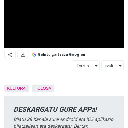
Gehitu gaitzazu Googlen
Entzun
Itzuli
KULTURA
TOLOSA
DESKARGATU GURE APPa!
Bilatu 28 Kanala zure Android eta iOS aplikazio
bilatzailean eta deskargatu. Bertan