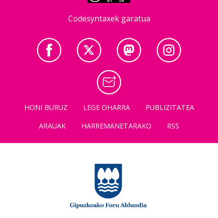
Codesyntaxek garatua
HONI BURUZ
LEGE OHARRA
PUBLIZITATEA
ARAUAK
HARREMANETARAKO
RSS