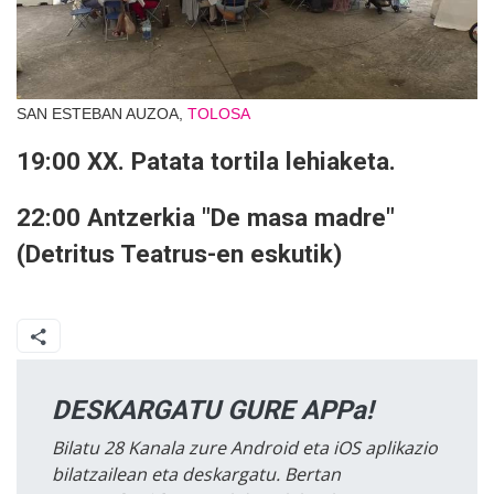
SAN ESTEBAN AUZOA,
TOLOSA
19:00 XX. Patata tortila lehiaketa.
22:00 Antzerkia "De masa madre"
(Detritus Teatrus-en eskutik)
DESKARGATU GURE APPa!
Bilatu 28 Kanala zure Android eta iOS aplikazio
bilatzailean eta deskargatu. Bertan