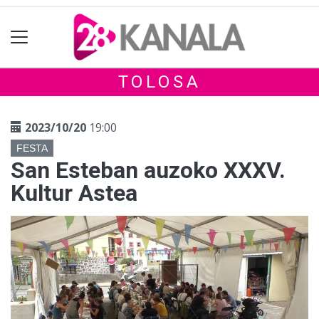
TOLOSA
2023/10/20
19:00
FESTA
San Esteban auzoko XXXV.
Kultur Astea