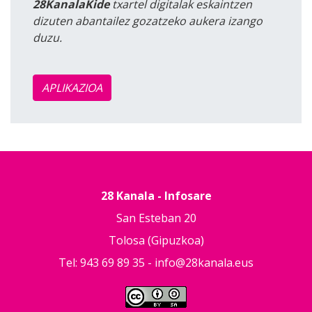
28KanalaKide
txartel digitalak eskaintzen
dizuten abantailez gozatzeko aukera izango
duzu.
APLIKAZIOA
28 Kanala - Infosare
San Esteban 20
Tolosa (Gipuzkoa)
Tel: 943 69 89 35 -
info@28kanala.eus