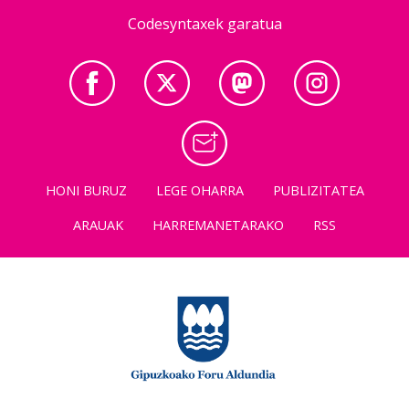
Codesyntaxek garatua
HONI BURUZ
LEGE OHARRA
PUBLIZITATEA
ARAUAK
HARREMANETARAKO
RSS