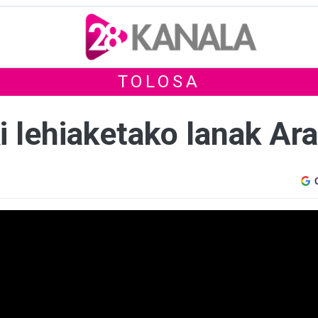
TOLOSA
i lehiaketako lanak Ar