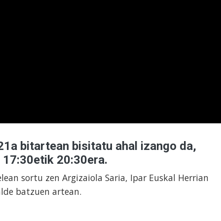
1a bitartean bisitatu ahal izango da,
 17:30etik 20:30era.
ean sortu zen Argizaiola Saria, Ipar Euskal Herrian
alde batzuen artean.