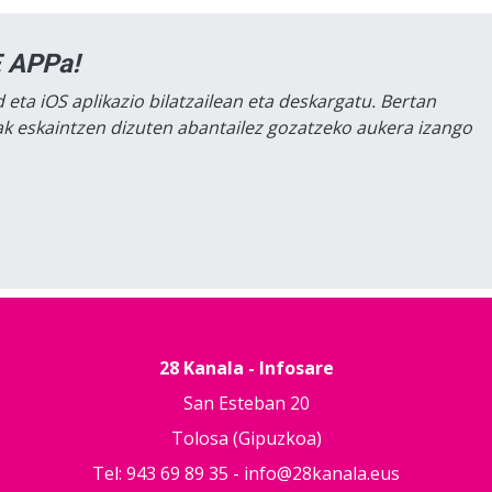
 APPa!
 eta iOS aplikazio bilatzailean eta deskargatu. Bertan
lak eskaintzen dizuten abantailez gozatzeko aukera izango
28 Kanala - Infosare
San Esteban 20
Tolosa (Gipuzkoa)
Tel: 943 69 89 35 -
info@28kanala.eus