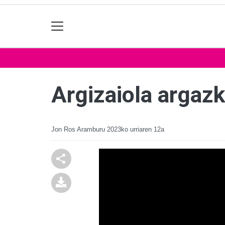
Argizaiola argazk
Jon Ros Aramburu
2023ko urriaren 12a