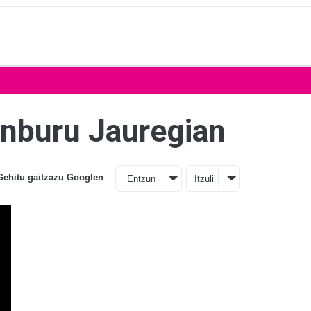
anburu Jauregian
Gehitu gaitzazu Googlen
Entzun
Itzuli