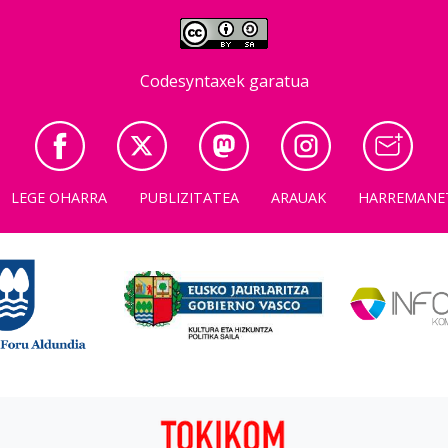
Codesyntaxek garatua
LEGE OHARRA
PUBLIZITATEA
ARAUAK
HARREMANE