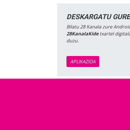
DESKARGATU GURE
Bilatu 28 Kanala zure Android
28KanalaKide
txartel digita
duzu.
APLIKAZIOA