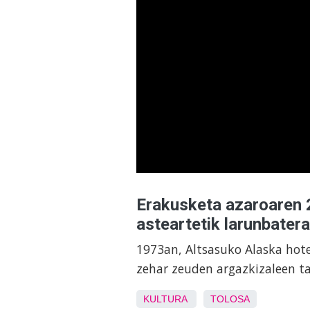
Erakusketa azaroaren 2
asteartetik larunbatera
1973an, Altsasuko Alaska hotel
zehar zeuden argazkizaleen t
KULTURA
TOLOSA