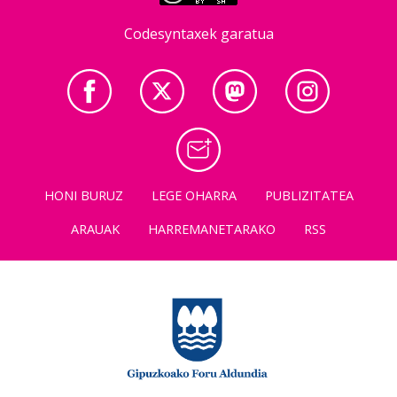
Codesyntaxek garatua
HONI BURUZ
LEGE OHARRA
PUBLIZITATEA
ARAUAK
HARREMANETARAKO
RSS