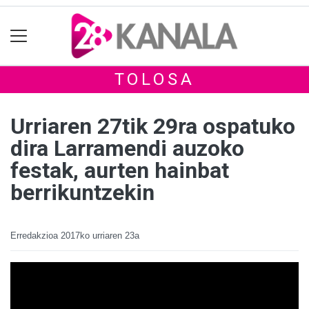
TOLOSA
Urriaren 27tik 29ra ospatuko
dira Larramendi auzoko
festak, aurten hainbat
berrikuntzekin
Erredakzioa
2017ko urriaren 23a