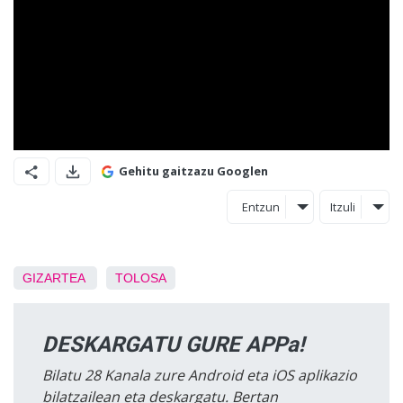
Gehitu gaitzazu Googlen
Entzun
Itzuli
GIZARTEA
TOLOSA
DESKARGATU GURE APPa!
Bilatu 28 Kanala zure Android eta iOS aplikazio
bilatzailean eta deskargatu. Bertan