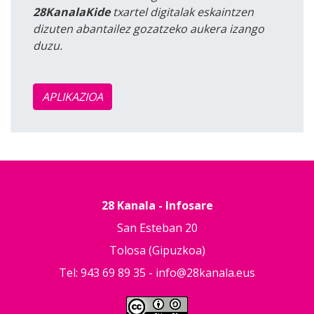
28KanalaKide
txartel digitalak eskaintzen
dizuten abantailez gozatzeko aukera izango
duzu.
APLIKAZIOA
28 Kanala - Infosare
San Esteban 20
Tolosa (Gipuzkoa)
Tel: 943 69 89 35 -
info@28kanala.eus