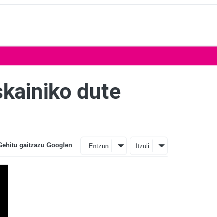
skainiko dute
Gehitu gaitzazu Googlen
Entzun
Itzuli