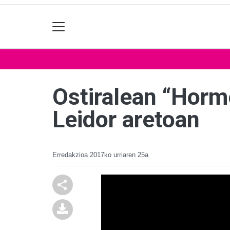
Ostiralean “Horm
Leidor aretoan
Erredakzioa
2017ko urriaren 25a