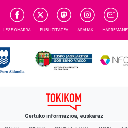
LEGE OHARRA
PUBLIZITATEA
ARAUAK
HARREMANE
Gertuko informazioa, euskaraz