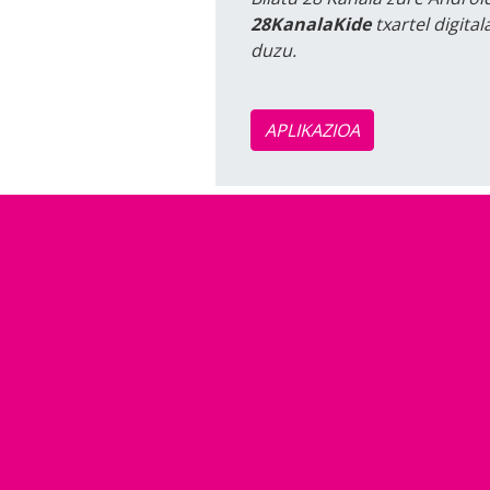
28KanalaKide
txartel digita
duzu.
APLIKAZIOA