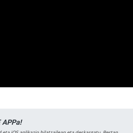
 APPa!
 eta iOS aplikazio bilatzailean eta deskargatu. Bertan