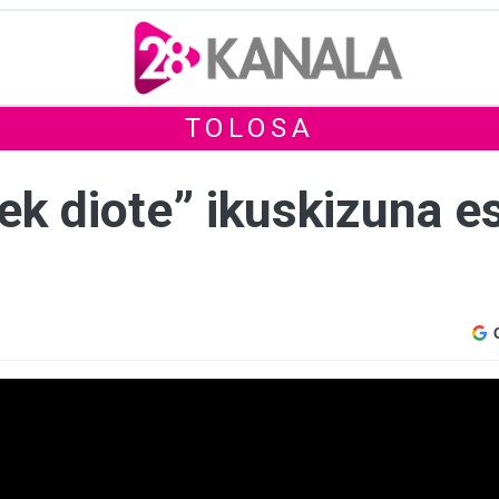
TOLOSA
ek diote” ikuskizuna e