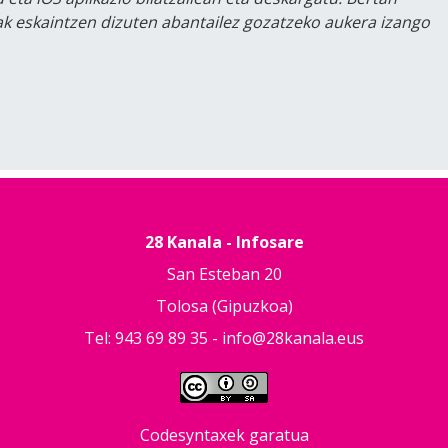
lak eskaintzen dizuten abantailez gozatzeko aukera izango
28 Kanala - Infosare
San Esteban 20
Tolosa (Gipuzkoa)
Tel: 943 69 89 35 -
info@28kanala.eus
Codesyntaxek garatua