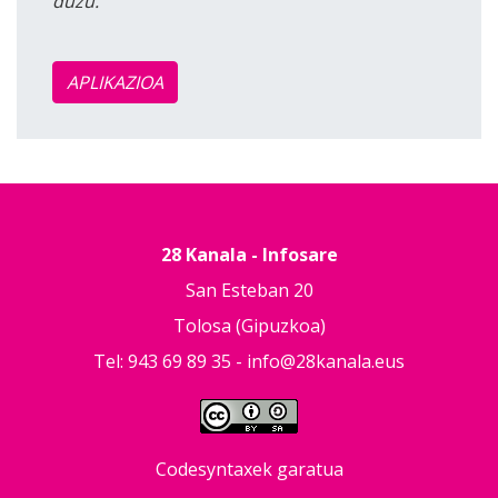
duzu.
APLIKAZIOA
28 Kanala - Infosare
San Esteban 20
Tolosa (Gipuzkoa)
Tel: 943 69 89 35 -
info@28kanala.eus
Codesyntaxek garatua