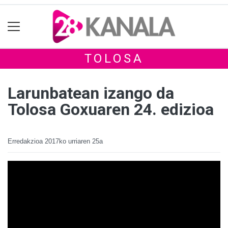
TOLOSA
Larunbatean izango da
Tolosa Goxuaren 24. edizioa
Erredakzioa
2017ko urriaren 25a