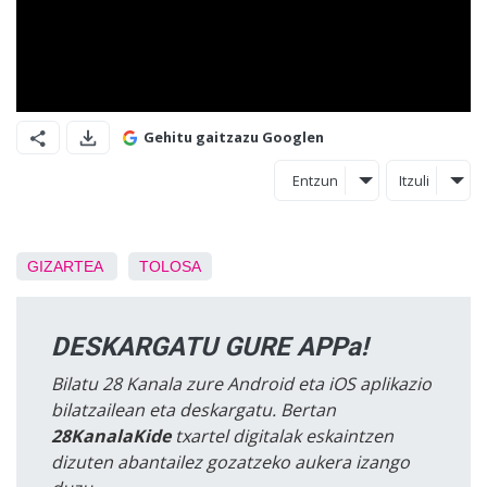
Gehitu gaitzazu Googlen
Entzun
Itzuli
GIZARTEA
TOLOSA
DESKARGATU GURE APPa!
Bilatu 28 Kanala zure Android eta iOS aplikazio
bilatzailean eta deskargatu. Bertan
28KanalaKide
txartel digitalak eskaintzen
dizuten abantailez gozatzeko aukera izango