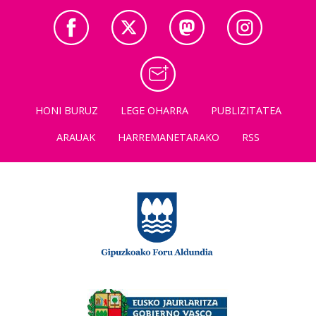
HONI BURUZ
LEGE OHARRA
PUBLIZITATEA
ARAUAK
HARREMANETARAKO
RSS