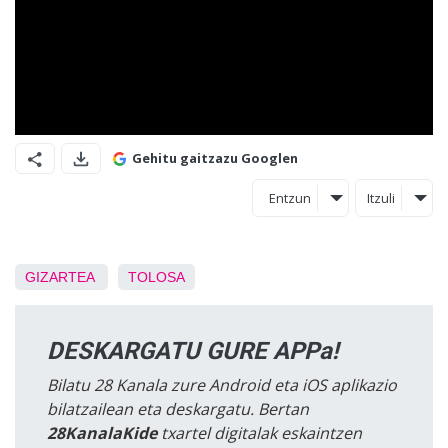
Gehitu gaitzazu Googlen
Entzun
Itzuli
GIZARTEA
TOLOSA
DESKARGATU GURE APPa!
Bilatu 28 Kanala zure Android eta iOS aplikazio
bilatzailean eta deskargatu. Bertan
28KanalaKide
txartel digitalak eskaintzen