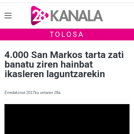
TOLOSA
4.000 San Markos tarta zati
banatu ziren hainbat
ikasleren laguntzarekin
Erredakzioa
2017ko urriaren 28a