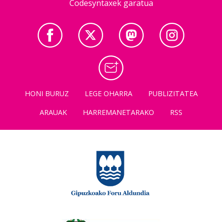
Codesyntaxek garatua
HONI BURUZ
LEGE OHARRA
PUBLIZITATEA
ARAUAK
HARREMANETARAKO
RSS