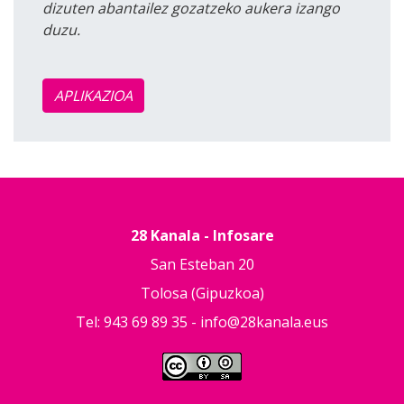
dizuten abantailez gozatzeko aukera izango
duzu.
APLIKAZIOA
28 Kanala - Infosare
San Esteban 20
Tolosa (Gipuzkoa)
Tel: 943 69 89 35 -
info@28kanala.eus