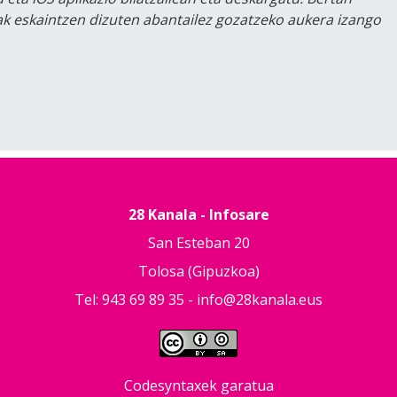
lak eskaintzen dizuten abantailez gozatzeko aukera izango
28 Kanala - Infosare
San Esteban 20
Tolosa (Gipuzkoa)
Tel: 943 69 89 35 -
info@28kanala.eus
Codesyntaxek garatua