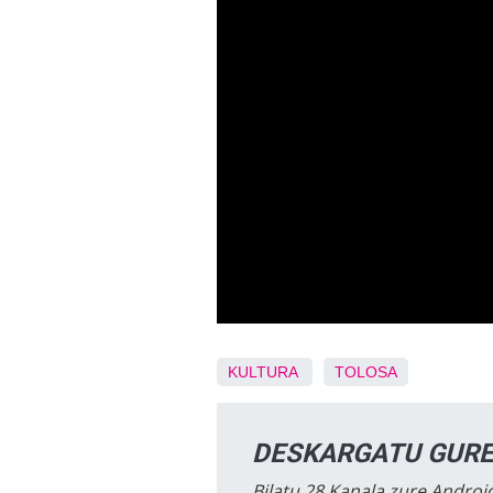
KULTURA
TOLOSA
DESKARGATU GURE
Bilatu 28 Kanala zure Android