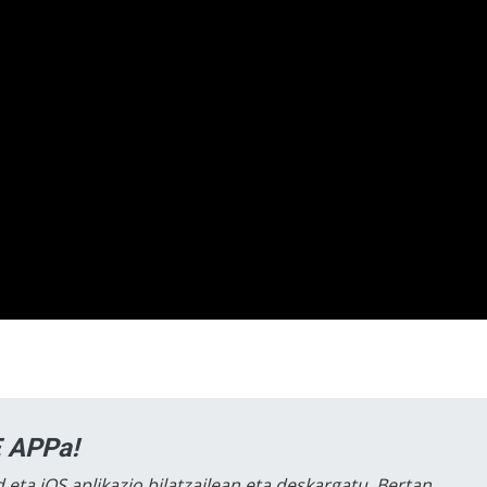
 APPa!
 eta iOS aplikazio bilatzailean eta deskargatu. Bertan