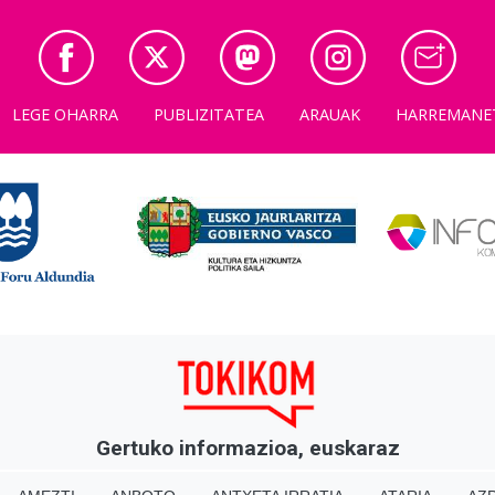
LEGE OHARRA
PUBLIZITATEA
ARAUAK
HARREMANE
Gertuko informazioa, euskaraz