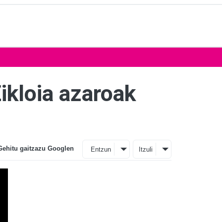
ikloia azaroak
Gehitu gaitzazu Googlen
Entzun
Itzuli