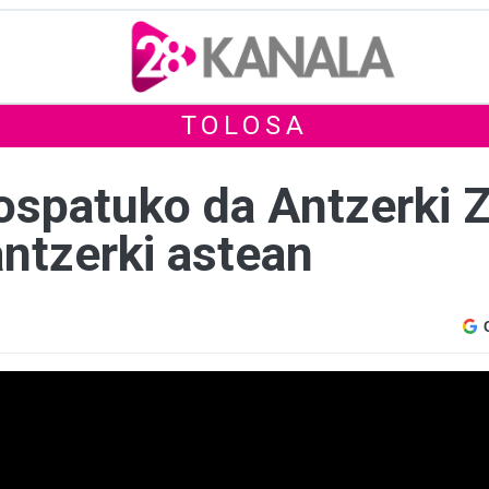
TOLOSA
spatuko da Antzerki Z
antzerki astean