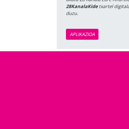
28KanalaKide
txartel digita
duzu.
APLIKAZIOA