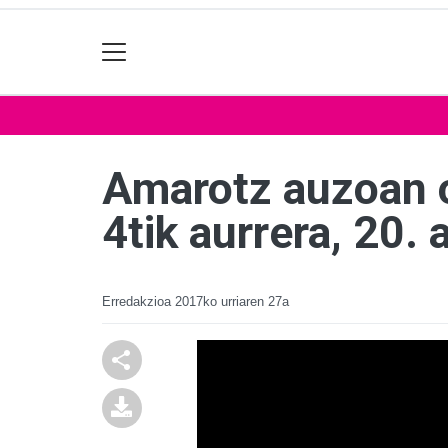
Amarotz auzoan o
4tik aurrera, 20. 
Erredakzioa
2017ko urriaren 27a