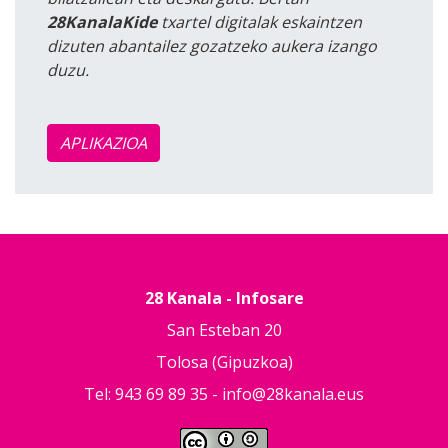
28KanalaKide
txartel digitalak eskaintzen
dizuten abantailez gozatzeko aukera izango
duzu.
APLIKAZIOA
28 Kanala - Infosare
San Esteban 20
Tolosa (Gipuzkoa)
Tel: 943 69 89 35 -
info@28kanala.eus