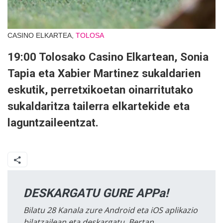
CASINO ELKARTEA,
TOLOSA
19:00 Tolosako Casino Elkartean, Sonia
Tapia eta Xabier Martinez sukaldarien
eskutik, perretxikoetan oinarritutako
sukaldaritza tailerra elkartekide eta
laguntzaileentzat.
DESKARGATU GURE APPa!
Bilatu 28 Kanala zure Android eta iOS aplikazio
bilatzailean eta deskargatu. Bertan