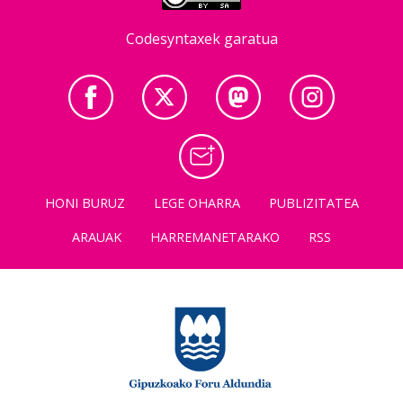
Codesyntaxek garatua
HONI BURUZ
LEGE OHARRA
PUBLIZITATEA
ARAUAK
HARREMANETARAKO
RSS