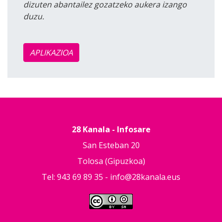
dizuten abantailez gozatzeko aukera izango
duzu.
APLIKAZIOA
28 Kanala - Infosare
San Esteban 20
Tolosa (Gipuzkoa)
Tel: 943 69 89 35 -
info@28kanala.eus