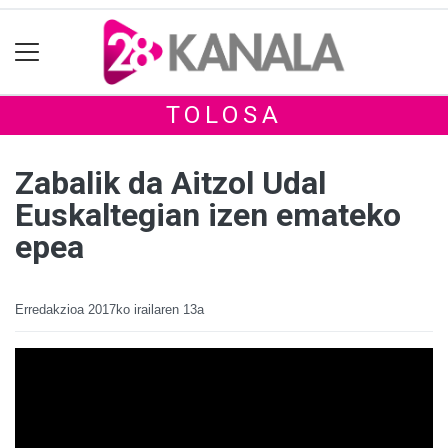
TOLOSA
Zabalik da Aitzol Udal
Euskaltegian izen emateko
epea
Erredakzioa
2017ko irailaren 13a