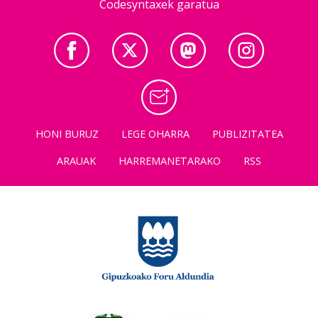
Codesyntaxek garatua
HONI BURUZ
LEGE OHARRA
PUBLIZITATEA
ARAUAK
HARREMANETARAKO
RSS