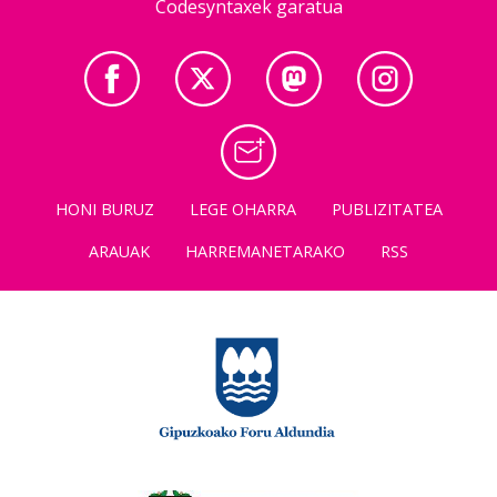
Codesyntaxek garatua
HONI BURUZ
LEGE OHARRA
PUBLIZITATEA
ARAUAK
HARREMANETARAKO
RSS