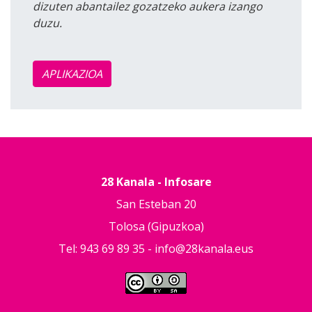
dizuten abantailez gozatzeko aukera izango
duzu.
APLIKAZIOA
28 Kanala - Infosare
San Esteban 20
Tolosa (Gipuzkoa)
Tel: 943 69 89 35 -
info@28kanala.eus