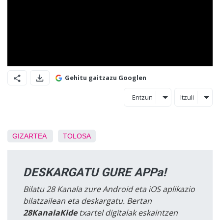
Gehitu gaitzazu Googlen
Entzun
Itzuli
GIZARTEA
TOLOSA
DESKARGATU GURE APPa!
Bilatu 28 Kanala zure Android eta iOS aplikazio
bilatzailean eta deskargatu. Bertan
28KanalaKide
txartel digitalak eskaintzen