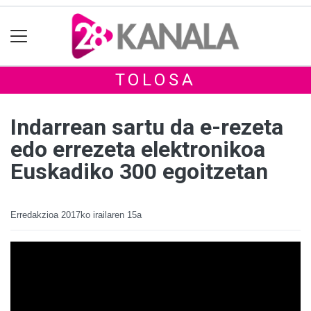
TOLOSA
Indarrean sartu da e-rezeta
edo errezeta elektronikoa
Euskadiko 300 egoitzetan
Erredakzioa
2017ko irailaren 15a