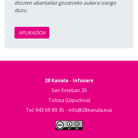
dizuten abantailez gozatzeko aukera izango
duzu.
APLIKAZIOA
28 Kanala - Infosare
San Esteban 20
Tolosa (Gipuzkoa)
Tel: 943 69 89 35 -
info@28kanala.eus