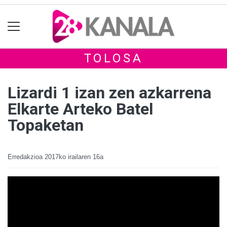
TOLOSA
Lizardi 1 izan zen azkarrena
Elkarte Arteko Batel
Topaketan
Erredakzioa
2017ko irailaren 16a