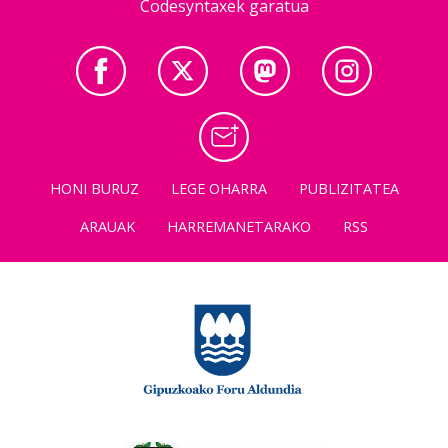
Codesyntaxek garatua
HONI BURUZ
LEGE OHARRA
PUBLIZITATEA
ARAUAK
HARREMANETARAKO
RSS