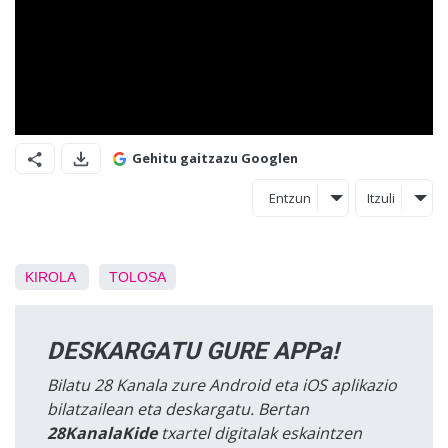
Gehitu gaitzazu Googlen
Entzun
Itzuli
KIROLA
TOLOSA
DESKARGATU GURE APPa!
Bilatu 28 Kanala zure Android eta iOS aplikazio
bilatzailean eta deskargatu. Bertan
28KanalaKide
txartel digitalak eskaintzen