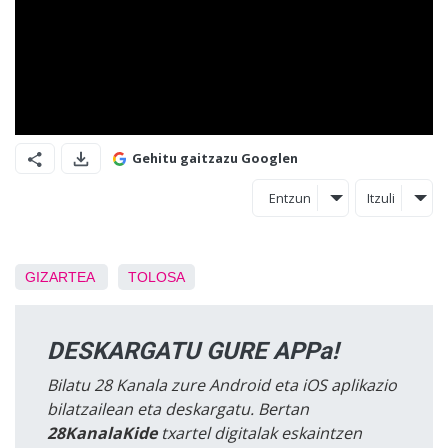
Gehitu gaitzazu Googlen
Entzun
Itzuli
GIZARTEA
TOLOSA
DESKARGATU GURE APPa!
Bilatu 28 Kanala zure Android eta iOS aplikazio
bilatzailean eta deskargatu. Bertan
28KanalaKide
txartel digitalak eskaintzen