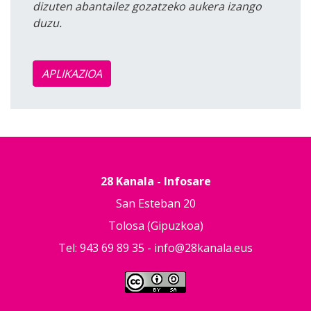
dizuten abantailez gozatzeko aukera izango
duzu.
APLIKAZIOA
28 Kanala - Infosare
San Esteban 20
Tolosa (Gipuzkoa)
Tel: 943 69 89 35 -
info@28kanala.eus