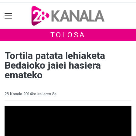
TOLOSA
Tortila patata lehiaketa
Bedaioko jaiei hasiera
emateko
28 Kanala
2014ko irailaren 8a