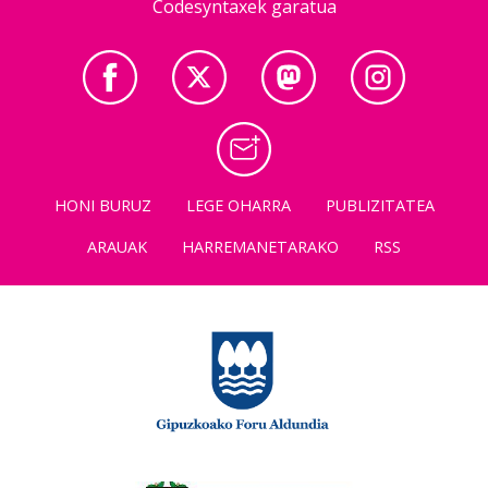
Codesyntaxek garatua
HONI BURUZ
LEGE OHARRA
PUBLIZITATEA
ARAUAK
HARREMANETARAKO
RSS