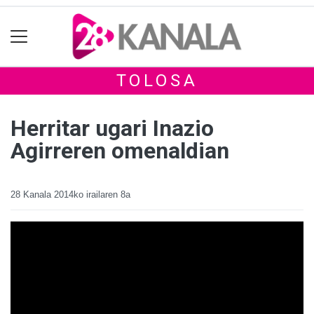
TOLOSA
Herritar ugari Inazio
Agirreren omenaldian
28 Kanala
2014ko irailaren 8a