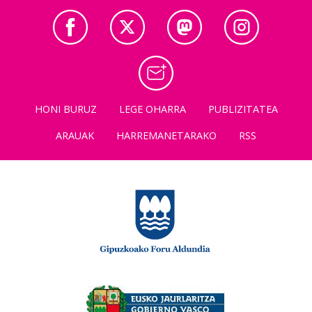
HONI BURUZ
LEGE OHARRA
PUBLIZITATEA
ARAUAK
HARREMANETARAKO
RSS