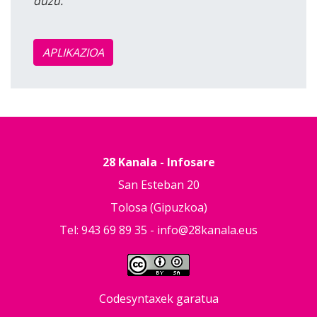
duzu.
APLIKAZIOA
28 Kanala - Infosare
San Esteban 20
Tolosa (Gipuzkoa)
Tel: 943 69 89 35 -
info@28kanala.eus
Codesyntaxek garatua