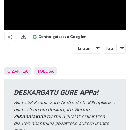
Gehitu gaitzazu Googlen
Entzun
Itzuli
GIZARTEA
TOLOSA
DESKARGATU GURE APPa!
Bilatu 28 Kanala zure Android eta iOS aplikazio
bilatzailean eta deskargatu. Bertan
28KanalaKide
txartel digitalak eskaintzen
dizuten abantailez gozatzeko aukera izango