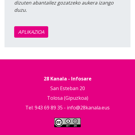
dizuten abantailez gozatzeko aukera izango
duzu.
APLIKAZIOA
28 Kanala - Infosare
San Esteban 20
Tolosa (Gipuzkoa)
Tel: 943 69 89 35 -
info@28kanala.eus