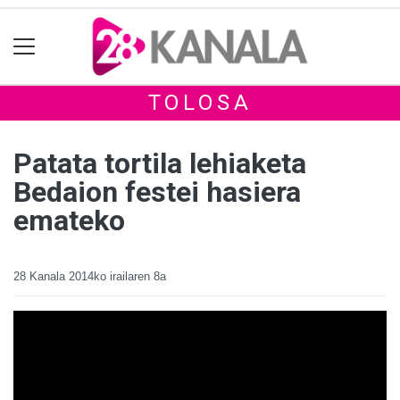
TOLOSA
Patata tortila lehiaketa
Bedaion festei hasiera
emateko
28 Kanala
2014ko irailaren 8a