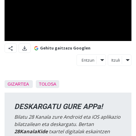
Gehitu gaitzazu Googlen
Entzun
Itzuli
GIZARTEA
TOLOSA
DESKARGATU GURE APPa!
Bilatu 28 Kanala zure Android eta iOS aplikazio
bilatzailean eta deskargatu. Bertan
28KanalaKide
txartel digitalak eskaintzen