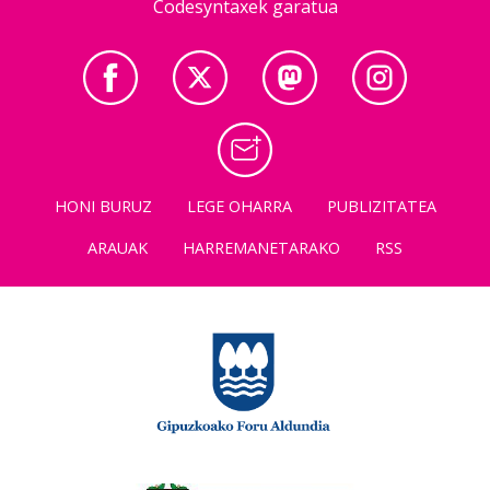
Codesyntaxek garatua
HONI BURUZ
LEGE OHARRA
PUBLIZITATEA
ARAUAK
HARREMANETARAKO
RSS