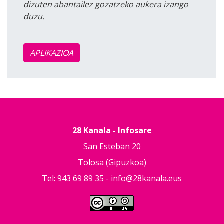
dizuten abantailez gozatzeko aukera izango
duzu.
APLIKAZIOA
28 Kanala - Infosare
San Esteban 20
Tolosa (Gipuzkoa)
Tel: 943 69 89 35 -
info@28kanala.eus