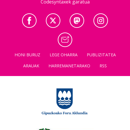
Codesyntaxek garatua
HONI BURUZ
LEGE OHARRA
PUBLIZITATEA
ARAUAK
HARREMANETARAKO
RSS