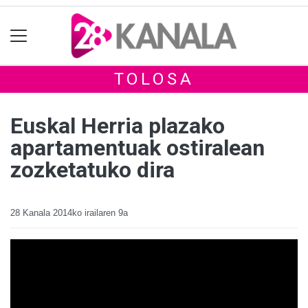
TOLOSA
Euskal Herria plazako
apartamentuak ostiralean
zozketatuko dira
28 Kanala
2014ko irailaren 9a