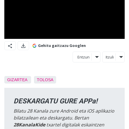
Gehitu gaitzazu Googlen
Entzun
Itzuli
GIZARTEA
TOLOSA
DESKARGATU GURE APPa!
Bilatu 28 Kanala zure Android eta iOS aplikazio
bilatzailean eta deskargatu. Bertan
28KanalaKide
txartel digitalak eskaintzen