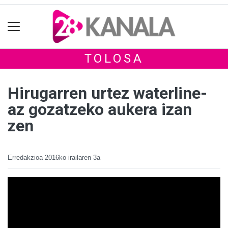
TOLOSA
Hirugarren urtez waterline-
az gozatzeko aukera izan
zen
Erredakzioa
2016ko irailaren 3a