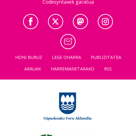
Codesyntaxek garatua
HONI BURUZ
LEGE OHARRA
PUBLIZITATEA
ARAUAK
HARREMANETARAKO
RSS