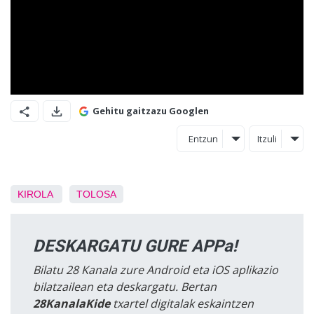
Gehitu gaitzazu Googlen
Entzun
Itzuli
KIROLA
TOLOSA
DESKARGATU GURE APPa!
Bilatu 28 Kanala zure Android eta iOS aplikazio
bilatzailean eta deskargatu. Bertan
28KanalaKide
txartel digitalak eskaintzen