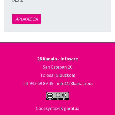
duzu.
APLIKAZIOA
28 Kanala - Infosare
San Esteban 20
Tolosa (Gipuzkoa)
Tel: 943 69 89 35 -
info@28kanala.eus
Codesyntaxek garatua