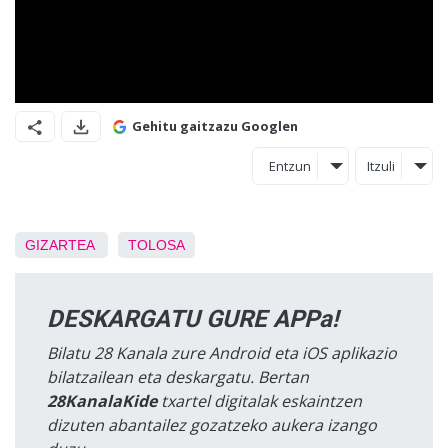
Gehitu gaitzazu Googlen
Entzun
Itzuli
GIZARTEA
TOLOSA
DESKARGATU GURE APPa!
Bilatu 28 Kanala zure Android eta iOS aplikazio
bilatzailean eta deskargatu. Bertan
28KanalaKide
txartel digitalak eskaintzen
dizuten abantailez gozatzeko aukera izango