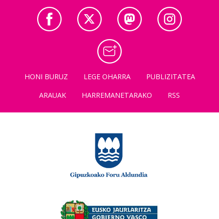
HONI BURUZ
LEGE OHARRA
PUBLIZITATEA
ARAUAK
HARREMANETARAKO
RSS