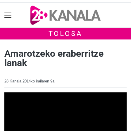
TOLOSA
Amarotzeko eraberritze
lanak
28 Kanala
2014ko irailaren 9a