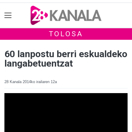
TOLOSA
60 lanpostu berri eskualdeko
langabetuentzat
28 Kanala
2014ko irailaren 12a