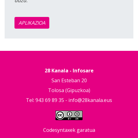
duzu.
APLIKAZIOA
28 Kanala - Infosare
San Esteban 20
Tolosa (Gipuzkoa)
Tel: 943 69 89 35 -
info@28kanala.eus
Codesyntaxek garatua