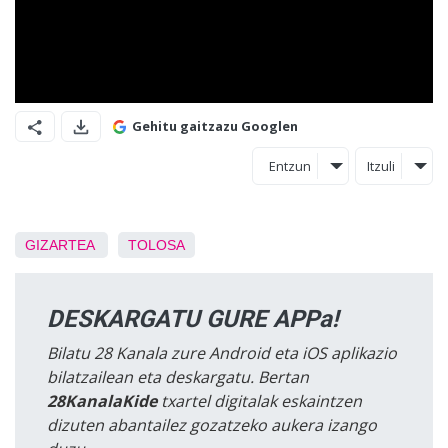
Gehitu gaitzazu Googlen
Entzun
Itzuli
GIZARTEA
TOLOSA
DESKARGATU GURE APPa!
Bilatu 28 Kanala zure Android eta iOS aplikazio
bilatzailean eta deskargatu. Bertan
28KanalaKide
txartel digitalak eskaintzen
dizuten abantailez gozatzeko aukera izango