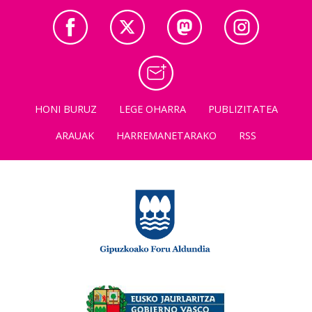
HONI BURUZ
LEGE OHARRA
PUBLIZITATEA
ARAUAK
HARREMANETARAKO
RSS