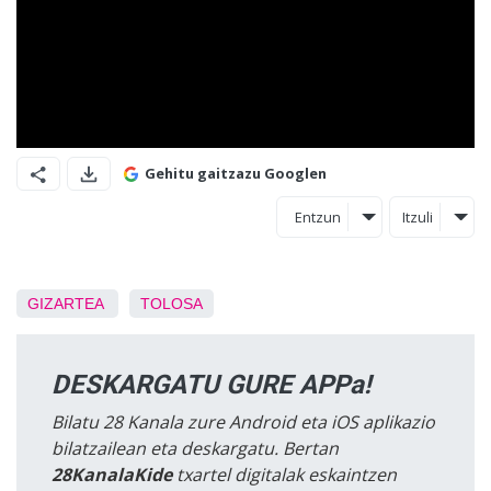
Gehitu gaitzazu Googlen
Entzun
Itzuli
GIZARTEA
TOLOSA
DESKARGATU GURE APPa!
Bilatu 28 Kanala zure Android eta iOS aplikazio
bilatzailean eta deskargatu. Bertan
28KanalaKide
txartel digitalak eskaintzen