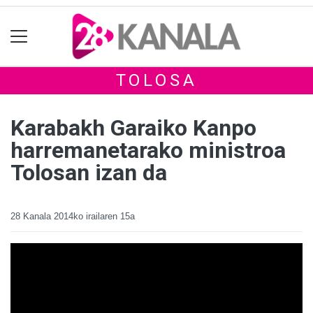
TOLOSA
Karabakh Garaiko Kanpo
harremanetarako ministroa
Tolosan izan da
28 Kanala
2014ko irailaren 15a