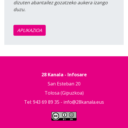
dizuten abantailez gozatzeko aukera izango
duzu.
APLIKAZIOA
28 Kanala - Infosare
San Esteban 20
Tolosa (Gipuzkoa)
Tel: 943 69 89 35 -
info@28kanala.eus