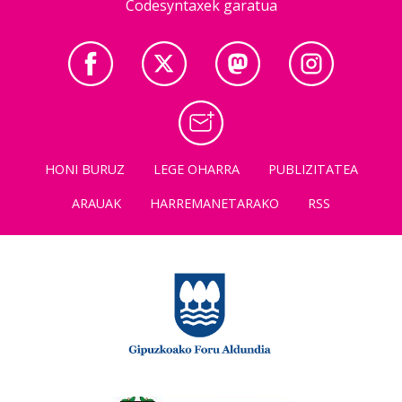
Codesyntaxek garatua
HONI BURUZ
LEGE OHARRA
PUBLIZITATEA
ARAUAK
HARREMANETARAKO
RSS