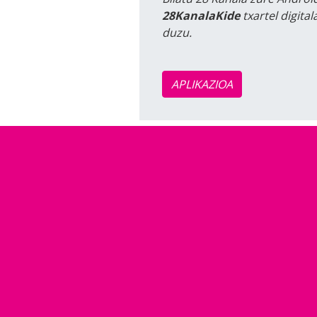
28KanalaKide
txartel digita
duzu.
APLIKAZIOA