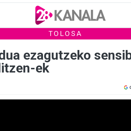
TOLOSA
a ezagutzeko sensibi
ditzen-ek