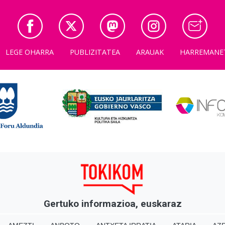
LEGE OHARRA
PUBLIZITATEA
ARAUAK
HARREMANE
Gertuko informazioa, euskaraz