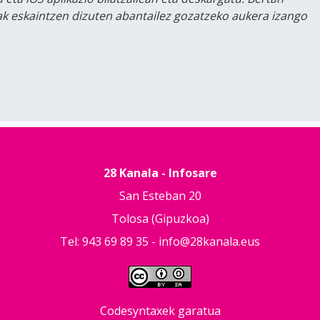
lak eskaintzen dizuten abantailez gozatzeko aukera izango
28 Kanala - Infosare
San Esteban 20
Tolosa (Gipuzkoa)
Tel: 943 69 89 35 -
info@28kanala.eus
Codesyntaxek garatua