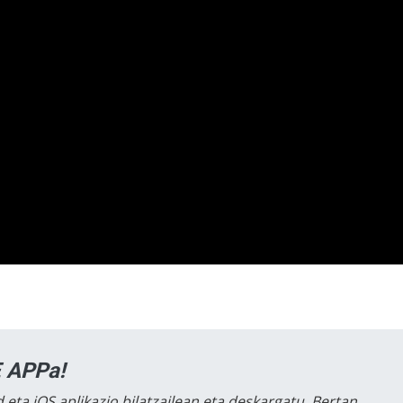
 APPa!
 eta iOS aplikazio bilatzailean eta deskargatu. Bertan