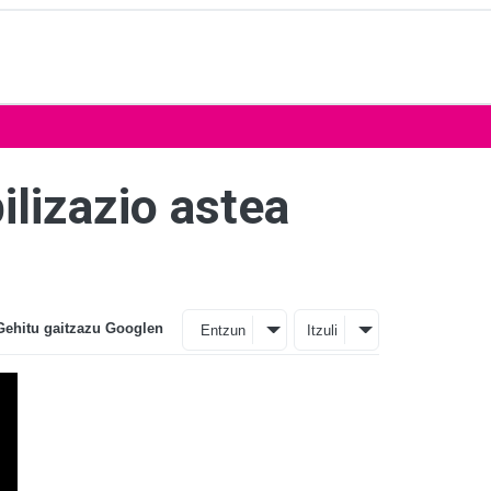
lizazio astea
Gehitu gaitzazu Googlen
Entzun
Itzuli