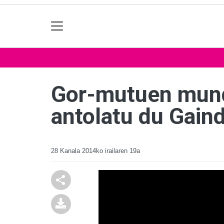
Gor-mutuen mundu
antolatu du Gain
28 Kanala
2014ko irailaren 19a