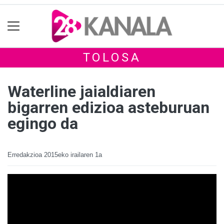
TOLOSA
Waterline jaialdiaren
bigarren edizioa asteburuan
egingo da
Erredakzioa
2015eko irailaren 1a