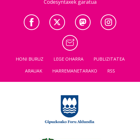
Codesyntaxek garatua
HONI BURUZ
LEGE OHARRA
PUBLIZITATEA
ARAUAK
HARREMANETARAKO
RSS