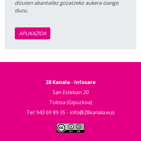
dizuten abantailez gozatzeko aukera izango
duzu.
APLIKAZIOA
28 Kanala - Infosare
San Esteban 20
Tolosa (Gipuzkoa)
Tel: 943 69 89 35 -
info@28kanala.eus