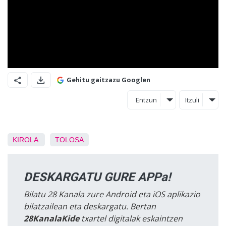
Gehitu gaitzazu Googlen
Entzun
Itzuli
KIROLA
TOLOSA
DESKARGATU GURE APPa!
Bilatu 28 Kanala zure Android eta iOS aplikazio
bilatzailean eta deskargatu. Bertan
28KanalaKide
txartel digitalak eskaintzen