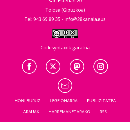
San Esteban 20
Tolosa (Gipuzkoa)
Tel: 943 69 89 35 -
info@28kanala.eus
Codesyntaxek garatua
HONI BURUZ
LEGE OHARRA
PUBLIZITATEA
ARAUAK
HARREMANETARAKO
RSS