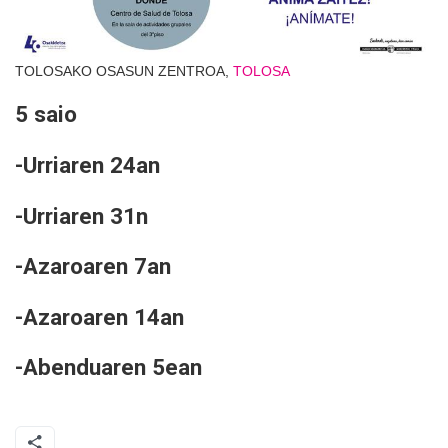
TOLOSAKO OSASUN ZENTROA,
TOLOSA
5 saio
-Urriaren 24an
-Urriaren 31n
-Azaroaren 7an
-Azaroaren 14an
-Abenduaren 5ean