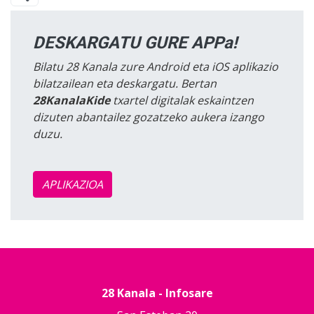
DESKARGATU GURE APPa!
Bilatu 28 Kanala zure Android eta iOS aplikazio
bilatzailean eta deskargatu. Bertan
28KanalaKide
txartel digitalak eskaintzen
dizuten abantailez gozatzeko aukera izango
duzu.
APLIKAZIOA
28 Kanala - Infosare