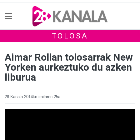
TOLOSA
Aimar Rollan tolosarrak New
Yorken aurkeztuko du azken
liburua
28 Kanala
2014ko irailaren 25a