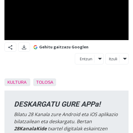
Gehitu gaitzazu Googlen
Entzun
Itzuli
KULTURA
TOLOSA
DESKARGATU GURE APPa!
Bilatu 28 Kanala zure Android eta iOS aplikazio
bilatzailean eta deskargatu. Bertan
28KanalaKide
txartel digitalak eskaintzen