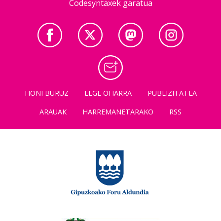
Codesyntaxek garatua
HONI BURUZ
LEGE OHARRA
PUBLIZITATEA
ARAUAK
HARREMANETARAKO
RSS