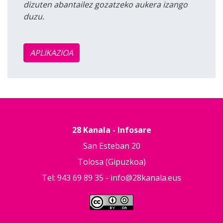
dizuten abantailez gozatzeko aukera izango
duzu.
APLIKAZIOA
28 Kanala - Infosare
San Esteban 20
Tolosa (Gipuzkoa)
Tel: 943 69 89 35 -
info@28kanala.eus