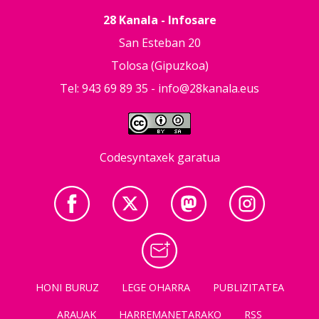
28 Kanala - Infosare
San Esteban 20
Tolosa (Gipuzkoa)
Tel: 943 69 89 35 -
info@28kanala.eus
Codesyntaxek garatua
HONI BURUZ
LEGE OHARRA
PUBLIZITATEA
ARAUAK
HARREMANETARAKO
RSS