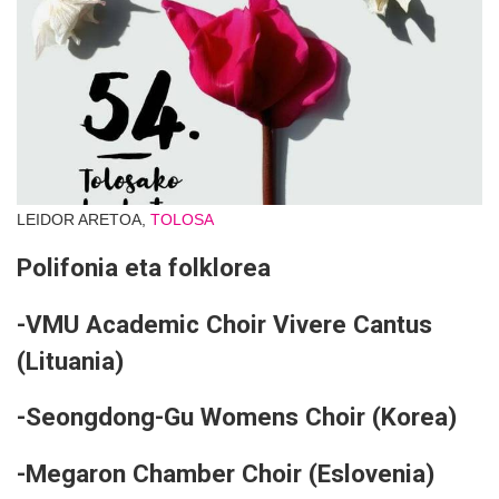
LEIDOR ARETOA,
TOLOSA
Polifonia eta folklorea
-VMU Academic Choir Vivere Cantus
(Lituania)
-Seongdong-Gu Womens Choir (Korea)
-Megaron Chamber Choir (Eslovenia)