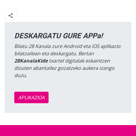
DESKARGATU GURE APPa!
Bilatu 28 Kanala zure Android eta iOS aplikazio
bilatzailean eta deskargatu. Bertan
28KanalaKide
txartel digitalak eskaintzen
dizuten abantailez gozatzeko aukera izango
duzu.
APLIKAZIOA