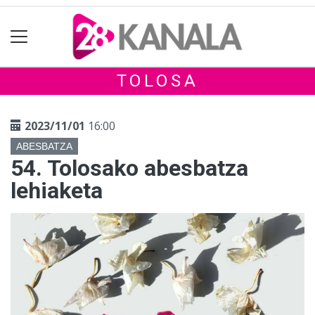
TOLOSA
2023/11/01
16:00
ABESBATZA
54. Tolosako abesbatza
lehiaketa