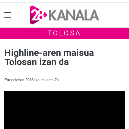
TOLOSA
Highline-aren maisua
Tolosan izan da
Erredakzioa
2015eko irailaren 7a