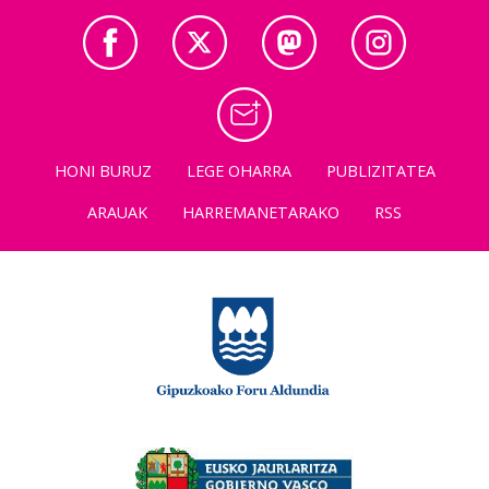
HONI BURUZ
LEGE OHARRA
PUBLIZITATEA
ARAUAK
HARREMANETARAKO
RSS