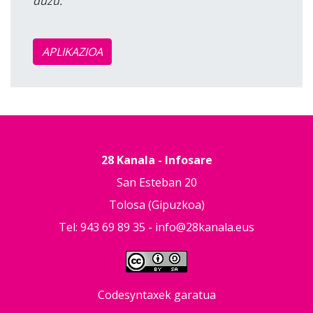
duzu.
APLIKAZIOA
28 Kanala - Infosare
San Esteban 20
Tolosa (Gipuzkoa)
Tel: 943 69 89 35 -
info@28kanala.eus
Codesyntaxek garatua