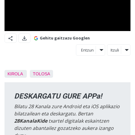
Gehitu gaitzazu Googlen
Entzun
Itzuli
KIROLA
TOLOSA
DESKARGATU GURE APPa!
Bilatu 28 Kanala zure Android eta iOS aplikazio
bilatzailean eta deskargatu. Bertan
28KanalaKide
txartel digitalak eskaintzen
dizuten abantailez gozatzeko aukera izango