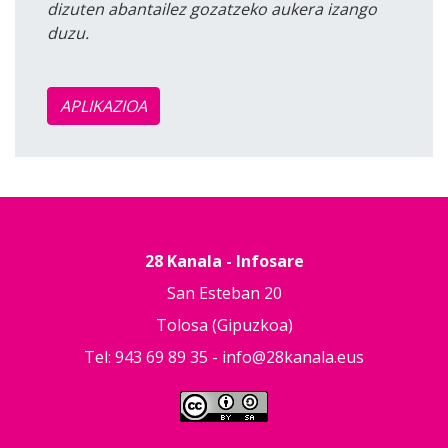
dizuten abantailez gozatzeko aukera izango
duzu.
APLIKAZIOA
28 Kanala - Infosare
San Esteban 20
Tolosa (Gipuzkoa)
Tel: 943 69 89 35 -
info@28kanala.eus