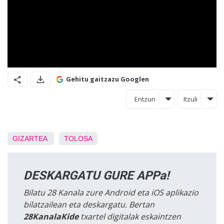
Gehitu gaitzazu Googlen
Entzun
Itzuli
GIZARTEA
TOLOSA
DESKARGATU GURE APPa!
Bilatu 28 Kanala zure Android eta iOS aplikazio
bilatzailean eta deskargatu. Bertan
28KanalaKide
txartel digitalak eskaintzen