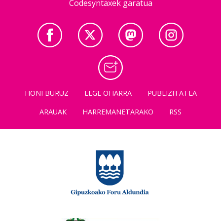
Codesyntaxek garatua
HONI BURUZ
LEGE OHARRA
PUBLIZITATEA
ARAUAK
HARREMANETARAKO
RSS