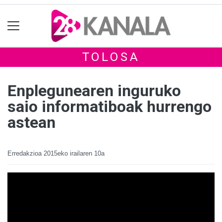
TOLOSA
Enplegunearen inguruko
saio informatiboak hurrengo
astean
Erredakzioa
2015eko irailaren 10a