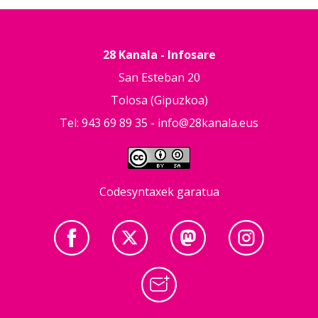
28 Kanala - Infosare
San Esteban 20
Tolosa (Gipuzkoa)
Tel: 943 69 89 35 -
info@28kanala.eus
Codesyntaxek garatua