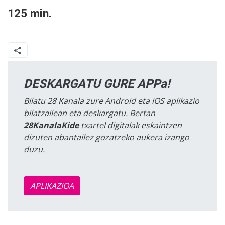
125 min.
DESKARGATU GURE APPa!
Bilatu 28 Kanala zure Android eta iOS aplikazio
bilatzailean eta deskargatu. Bertan
28KanalaKide
txartel digitalak eskaintzen
dizuten abantailez gozatzeko aukera izango
duzu.
APLIKAZIOA