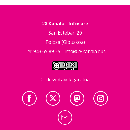
28 Kanala - Infosare
San Esteban 20
Tolosa (Gipuzkoa)
Tel: 943 69 89 35 -
info@28kanala.eus
Codesyntaxek garatua