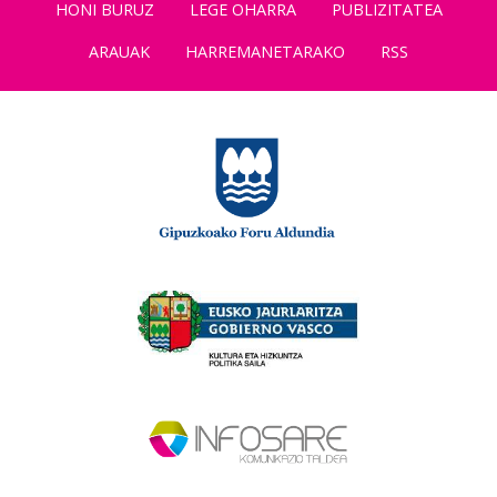
HONI BURUZ
LEGE OHARRA
PUBLIZITATEA
ARAUAK
HARREMANETARAKO
RSS