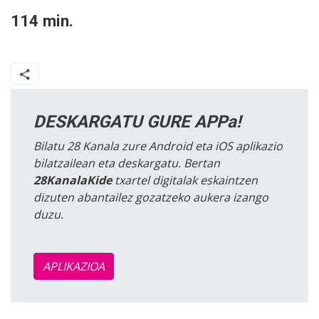
114 min.
DESKARGATU GURE APPa!
Bilatu 28 Kanala zure Android eta iOS aplikazio
bilatzailean eta deskargatu. Bertan
28KanalaKide
txartel digitalak eskaintzen
dizuten abantailez gozatzeko aukera izango
duzu.
APLIKAZIOA