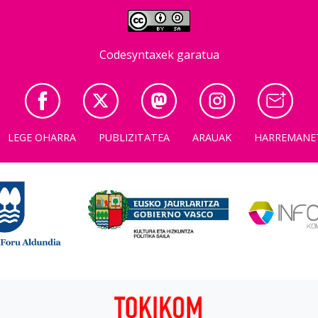
Codesyntaxek garatua
LEGE OHARRA
PUBLIZITATEA
ARAUAK
HARREMANE