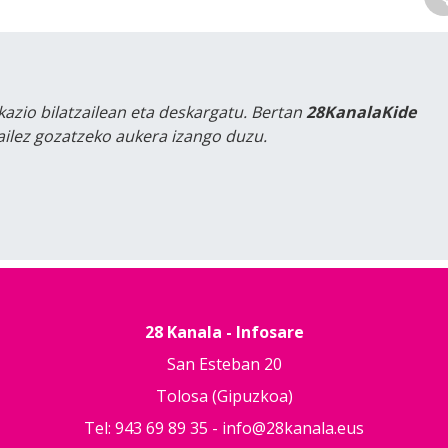
kazio bilatzailean eta deskargatu. Bertan
28KanalaKide
tailez gozatzeko aukera izango duzu.
28 Kanala - Infosare
San Esteban 20
Tolosa (Gipuzkoa)
Tel: 943 69 89 35 -
info@28kanala.eus