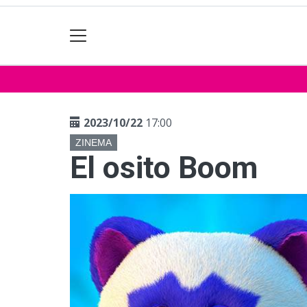
2023/10/22
17:00
ZINEMA
El osito Boom