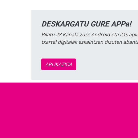
DESKARGATU GURE APPa!
Bilatu 28 Kanala zure Android eta iOS apli
txartel digitalak eskaintzen dizuten aban
APLIKAZIOA