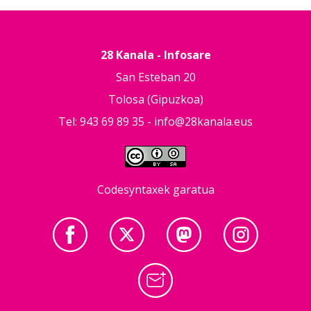
28 Kanala - Infosare
San Esteban 20
Tolosa (Gipuzkoa)
Tel: 943 69 89 35 -
info@28kanala.eus
Codesyntaxek garatua