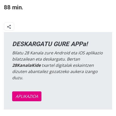
88 min.
DESKARGATU GURE APPa!
Bilatu 28 Kanala zure Android eta iOS aplikazio
bilatzailean eta deskargatu. Bertan
28KanalaKide
txartel digitalak eskaintzen
dizuten abantailez gozatzeko aukera izango
duzu.
APLIKAZIOA