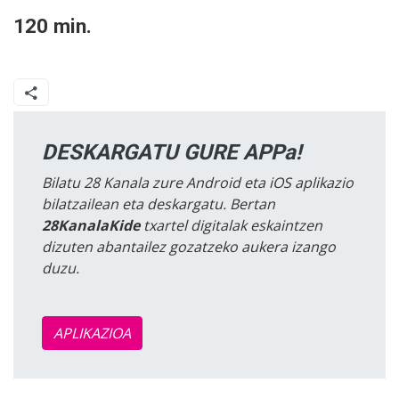
120 min.
DESKARGATU GURE APPa!
Bilatu 28 Kanala zure Android eta iOS aplikazio
bilatzailean eta deskargatu. Bertan
28KanalaKide
txartel digitalak eskaintzen
dizuten abantailez gozatzeko aukera izango
duzu.
APLIKAZIOA