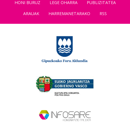
HONI BURUZ
LEGE OHARRA
PUBLIZITATEA
ARAUAK
HARREMANETARAKO
RSS