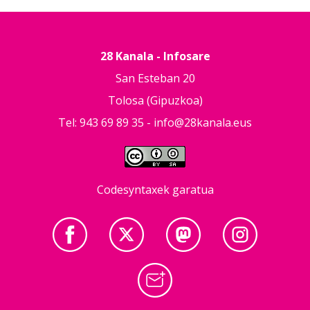
28 Kanala - Infosare
San Esteban 20
Tolosa (Gipuzkoa)
Tel: 943 69 89 35 -
info@28kanala.eus
Codesyntaxek garatua