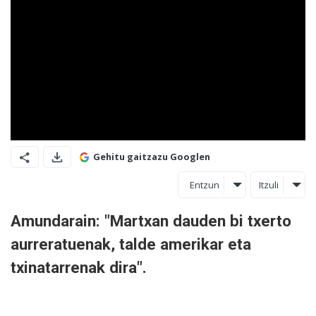
Gehitu gaitzazu Googlen
Entzun
Itzuli
Amundarain: "Martxan dauden bi txerto
aurreratuenak, talde amerikar eta
txinatarrenak dira".