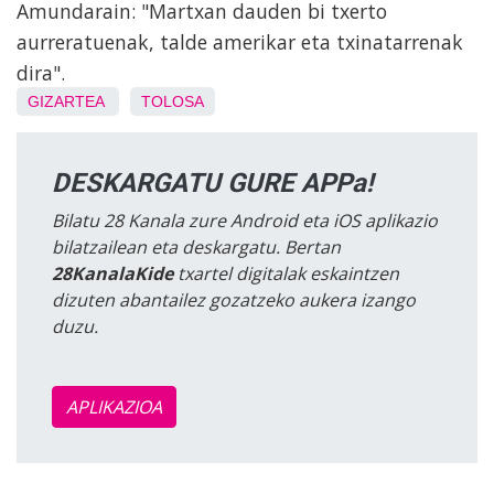
Amundarain: "Martxan dauden bi txerto
aurreratuenak, talde amerikar eta txinatarrenak
dira".
GIZARTEA
TOLOSA
DESKARGATU GURE APPa!
Bilatu 28 Kanala zure Android eta iOS aplikazio
bilatzailean eta deskargatu. Bertan
28KanalaKide
txartel digitalak eskaintzen
dizuten abantailez gozatzeko aukera izango
duzu.
APLIKAZIOA