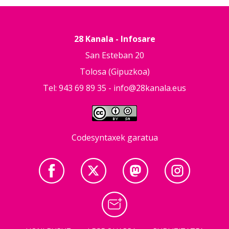
28 Kanala - Infosare
San Esteban 20
Tolosa (Gipuzkoa)
Tel: 943 69 89 35 -
info@28kanala.eus
Codesyntaxek garatua