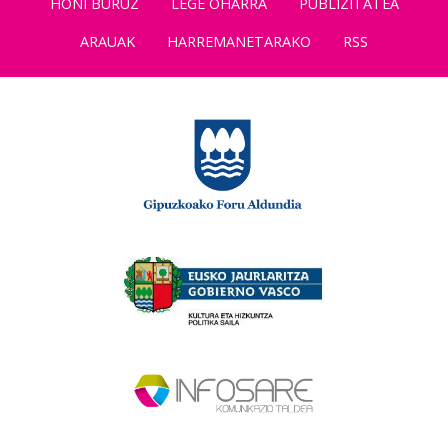
HONI BURUZ
LEGE OHARRA
PUBLIZITATEA
ARAUAK
HARREMANETARAKO
RSS