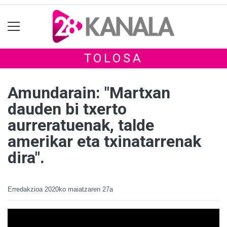
TOLOSA
Amundarain: "Martxan
dauden bi txerto
aurreratuenak, talde
amerikar eta txinatarrenak
dira".
Erredakzioa
2020ko maiatzaren 27a