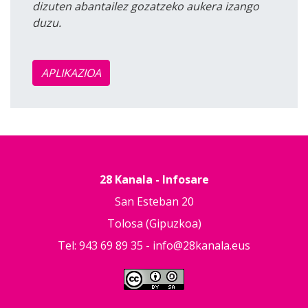
dizuten abantailez gozatzeko aukera izango
duzu.
APLIKAZIOA
28 Kanala - Infosare
San Esteban 20
Tolosa (Gipuzkoa)
Tel: 943 69 89 35 -
info@28kanala.eus