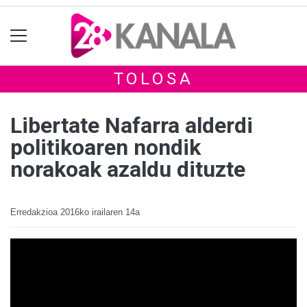
TOLOSA
Libertate Nafarra alderdi
politikoaren nondik
norakoak azaldu dituzte
Erredakzioa
2016ko irailaren 14a