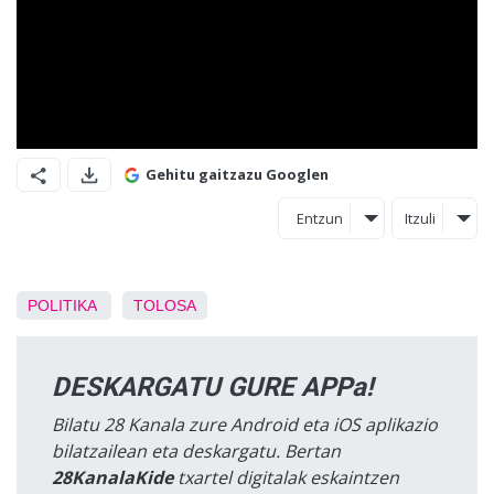
Gehitu gaitzazu Googlen
Entzun
Itzuli
POLITIKA
TOLOSA
DESKARGATU GURE APPa!
Bilatu 28 Kanala zure Android eta iOS aplikazio
bilatzailean eta deskargatu. Bertan
28KanalaKide
txartel digitalak eskaintzen