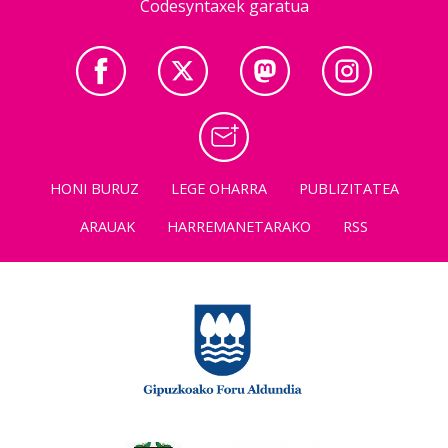
Codesyntaxek garatua
HONI BURUZ
LEGE OHARRA
PUBLIZITATEA
ARAUAK
HARREMANETARAKO
RSS