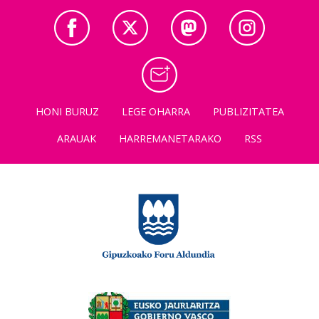
HONI BURUZ
LEGE OHARRA
PUBLIZITATEA
ARAUAK
HARREMANETARAKO
RSS