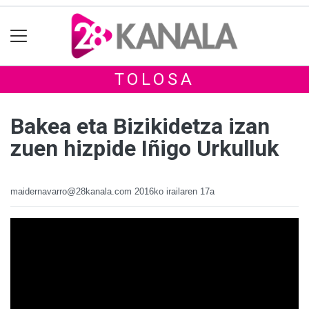
TOLOSA
Bakea eta Bizikidetza izan
zuen hizpide Iñigo Urkulluk
maidernavarro@28kanala.com
2016ko irailaren 17a