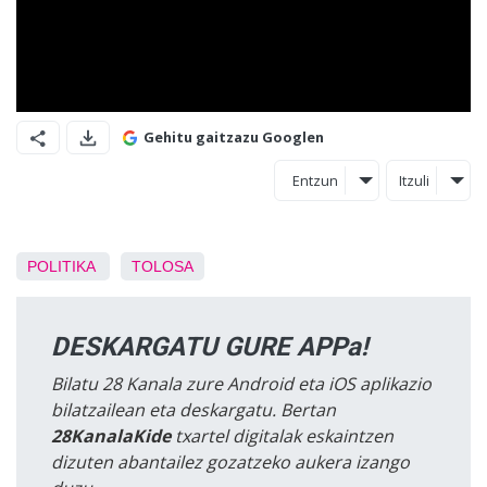
Gehitu gaitzazu Googlen
Entzun
Itzuli
POLITIKA
TOLOSA
DESKARGATU GURE APPa!
Bilatu 28 Kanala zure Android eta iOS aplikazio
bilatzailean eta deskargatu. Bertan
28KanalaKide
txartel digitalak eskaintzen
dizuten abantailez gozatzeko aukera izango