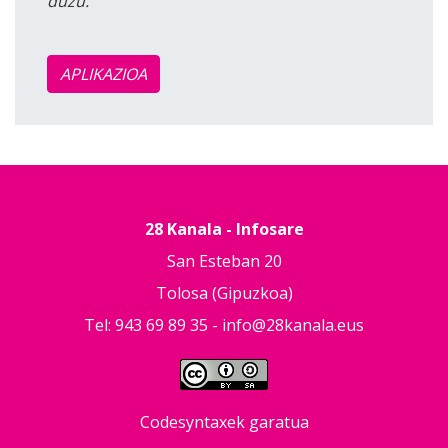
duzu.
APLIKAZIOA
28 Kanala - Infosare
San Esteban 20
Tolosa (Gipuzkoa)
Tel: 943 69 89 35 -
info@28kanala.eus
Codesyntaxek garatua