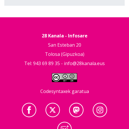
28 Kanala - Infosare
San Esteban 20
Tolosa (Gipuzkoa)
Tel: 943 69 89 35 -
info@28kanala.eus
Codesyntaxek garatua