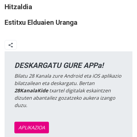
Hitzaldia
Estitxu Elduaien Uranga
DESKARGATU GURE APPa!
Bilatu 28 Kanala zure Android eta iOS aplikazio
bilatzailean eta deskargatu. Bertan
28KanalaKide
txartel digitalak eskaintzen
dizuten abantailez gozatzeko aukera izango
duzu.
APLIKAZIOA