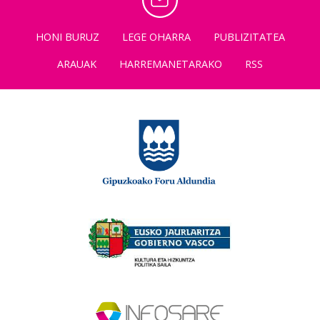
HONI BURUZ
LEGE OHARRA
PUBLIZITATEA
ARAUAK
HARREMANETARAKO
RSS