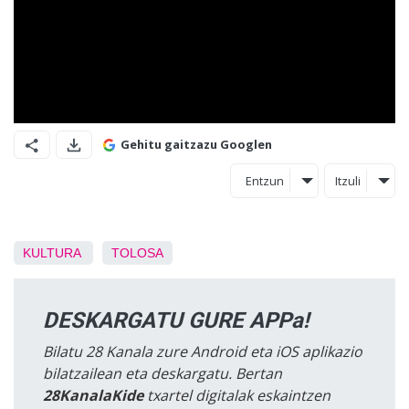
Gehitu gaitzazu Googlen
Entzun
Itzuli
KULTURA
TOLOSA
DESKARGATU GURE APPa!
Bilatu 28 Kanala zure Android eta iOS aplikazio
bilatzailean eta deskargatu. Bertan
28KanalaKide
txartel digitalak eskaintzen