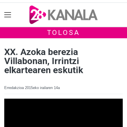
TOLOSA
XX. Azoka berezia
Villabonan, Irrintzi
elkartearen eskutik
Erredakzioa
2015eko irailaren 14a