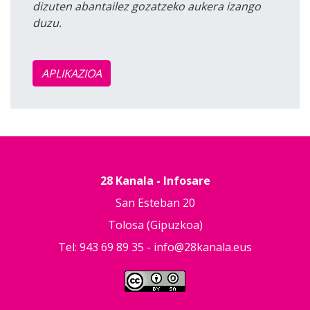
dizuten abantailez gozatzeko aukera izango
duzu.
APLIKAZIOA
28 Kanala - Infosare
San Esteban 20
Tolosa (Gipuzkoa)
Tel: 943 69 89 35 -
info@28kanala.eus