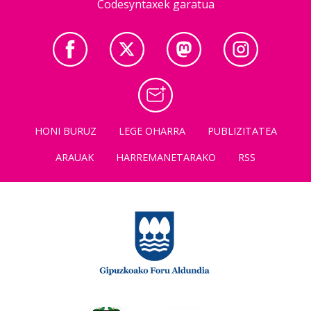
Codesyntaxek garatua
HONI BURUZ
LEGE OHARRA
PUBLIZITATEA
ARAUAK
HARREMANETARAKO
RSS