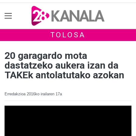
TOLOSA
20 garagardo mota
dastatzeko aukera izan da
TAKEk antolatutako azokan
Erredakzioa
2016ko irailaren 17a