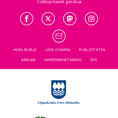
Codesyntaxek garatua
HONI BURUZ
LEGE OHARRA
PUBLIZITATEA
ARAUAK
HARREMANETARAKO
RSS