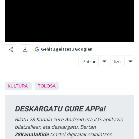
Gehitu gaitzazu Googlen
Entzun
Itzuli
KULTURA
TOLOSA
DESKARGATU GURE APPa!
Bilatu 28 Kanala zure Android eta iOS aplikazio
bilatzailean eta deskargatu. Bertan
28KanalaKide
txartel digitalak eskaintzen