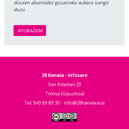
dizuten abantailez gozatzeko aukera izango
duzu.
APLIKAZIOA
28 Kanala - Infosare
San Esteban 20
Tolosa (Gipuzkoa)
Tel: 943 69 89 35 -
info@28kanala.eus