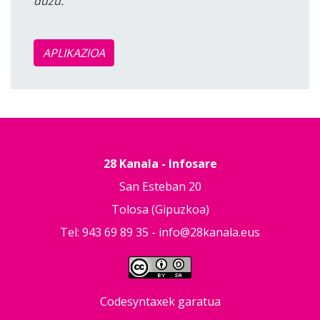
duzu.
APLIKAZIOA
28 Kanala - Infosare
San Esteban 20
Tolosa (Gipuzkoa)
Tel: 943 69 89 35 -
info@28kanala.eus
Codesyntaxek garatua