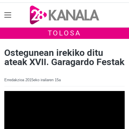
TOLOSA
Ostegunean irekiko ditu
ateak XVII. Garagardo Festak
Erredakzioa
2015eko irailaren 15a