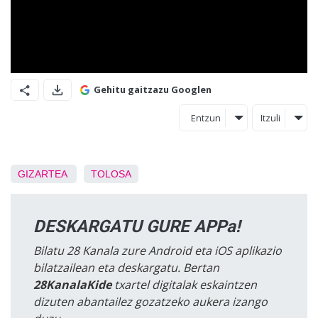
Gehitu gaitzazu Googlen
Entzun
Itzuli
GIZARTEA
TOLOSA
DESKARGATU GURE APPa!
Bilatu 28 Kanala zure Android eta iOS aplikazio
bilatzailean eta deskargatu. Bertan
28KanalaKide
txartel digitalak eskaintzen
dizuten abantailez gozatzeko aukera izango