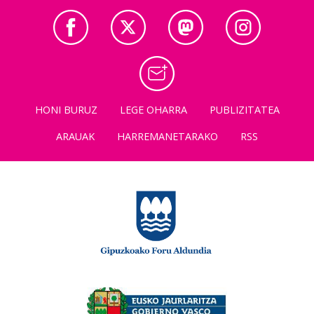
HONI BURUZ
LEGE OHARRA
PUBLIZITATEA
ARAUAK
HARREMANETARAKO
RSS