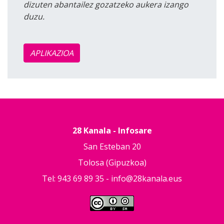
dizuten abantailez gozatzeko aukera izango
duzu.
APLIKAZIOA
28 Kanala - Infosare
San Esteban 20
Tolosa (Gipuzkoa)
Tel: 943 69 89 35 -
info@28kanala.eus