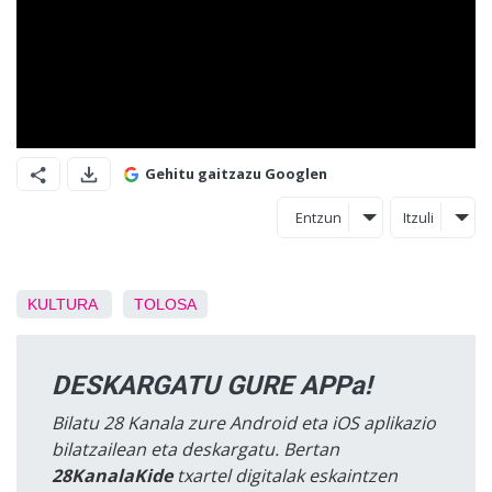
Gehitu gaitzazu Googlen
Entzun
Itzuli
KULTURA
TOLOSA
DESKARGATU GURE APPa!
Bilatu 28 Kanala zure Android eta iOS aplikazio
bilatzailean eta deskargatu. Bertan
28KanalaKide
txartel digitalak eskaintzen