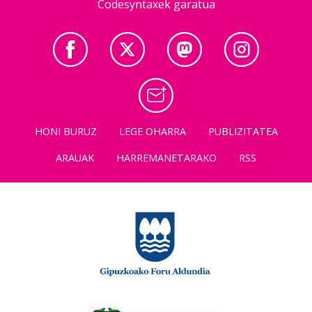
Codesyntaxek garatua
HONI BURUZ
LEGE OHARRA
PUBLIZITATEA
ARAUAK
HARREMANETARAKO
RSS