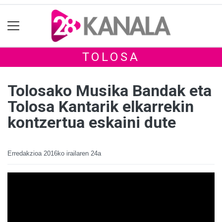
TOLOSA
Tolosako Musika Bandak eta
Tolosa Kantarik elkarrekin
kontzertua eskaini dute
Erredakzioa
2016ko irailaren 24a