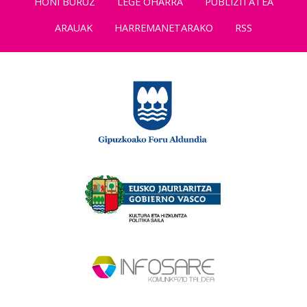
HONI BURUZ
LEGE OHARRA
PUBLIZITATEA
ARAUAK
HARREMANETARAKO
RSS