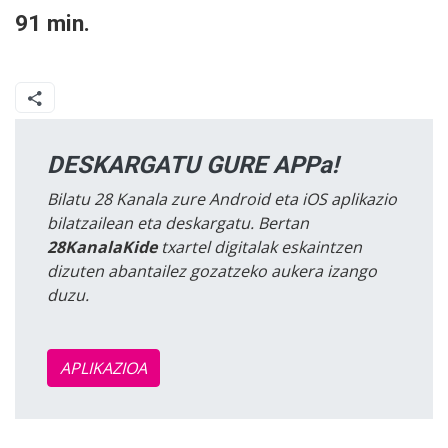
91 min.
DESKARGATU GURE APPa!
Bilatu 28 Kanala zure Android eta iOS aplikazio
bilatzailean eta deskargatu. Bertan
28KanalaKide
txartel digitalak eskaintzen
dizuten abantailez gozatzeko aukera izango
duzu.
APLIKAZIOA