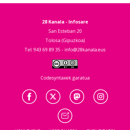
28 Kanala - Infosare
San Esteban 20
Tolosa (Gipuzkoa)
Tel: 943 69 89 35 -
info@28kanala.eus
Codesyntaxek garatua