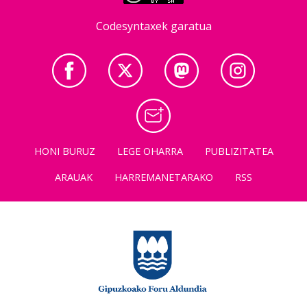
Codesyntaxek garatua
HONI BURUZ
LEGE OHARRA
PUBLIZITATEA
ARAUAK
HARREMANETARAKO
RSS