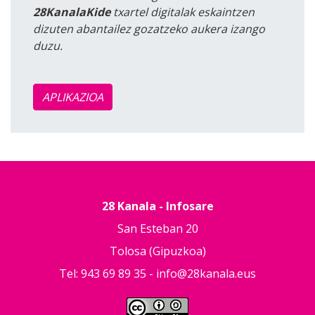
28KanalaKide
txartel digitalak eskaintzen
dizuten abantailez gozatzeko aukera izango
duzu.
APLIKAZIOA
28 Kanala - Infosare
San Esteban 20
Tolosa (Gipuzkoa)
Tel: 943 69 89 35 -
info@28kanala.eus