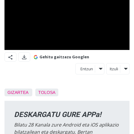
Gehitu gaitzazu Googlen
Entzun
Itzuli
GIZARTEA
TOLOSA
DESKARGATU GURE APPa!
Bilatu 28 Kanala zure Android eta iOS aplikazio
bilatzailean eta deskargatu. Bertan