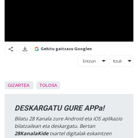
Gehitu gaitzazu Googlen
Entzun
Itzuli
GIZARTEA
TOLOSA
DESKARGATU GURE APPa!
Bilatu 28 Kanala zure Android eta iOS aplikazio
bilatzailean eta deskargatu. Bertan
28KanalaKide
txartel digitalak eskaintzen