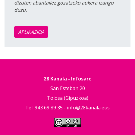
dizuten abantailez gozatzeko aukera izango
duzu.
APLIKAZIOA
28 Kanala - Infosare
San Esteban 20
Tolosa (Gipuzkoa)
Tel: 943 69 89 35 -
info@28kanala.eus