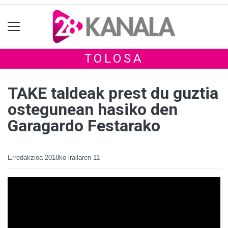
TOLOSA
TAKE taldeak prest du guztia
ostegunean hasiko den
Garagardo Festarako
Erredakzioa
2018ko irailaren 11