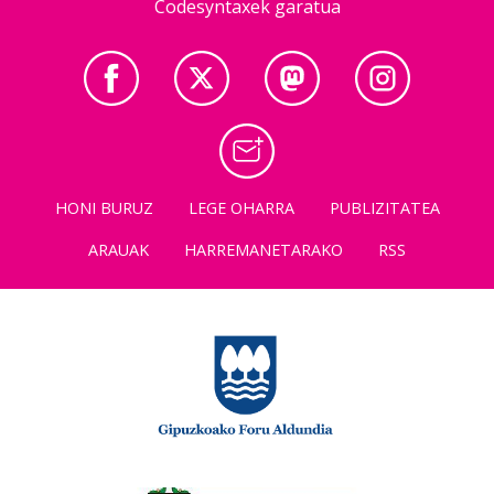
Codesyntaxek garatua
HONI BURUZ
LEGE OHARRA
PUBLIZITATEA
ARAUAK
HARREMANETARAKO
RSS