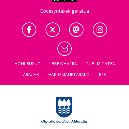
Codesyntaxek garatua
HONI BURUZ
LEGE OHARRA
PUBLIZITATEA
ARAUAK
HARREMANETARAKO
RSS