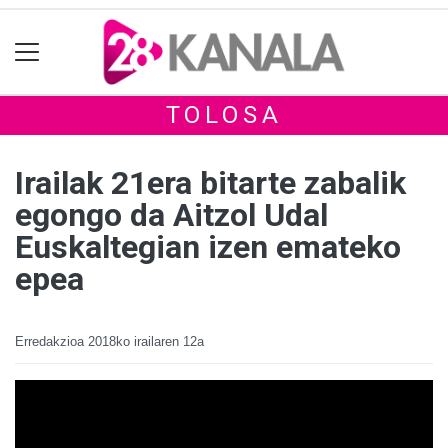
TOLOSA
Irailak 21era bitarte zabalik
egongo da Aitzol Udal
Euskaltegian izen emateko
epea
Erredakzioa
2018ko irailaren 12a