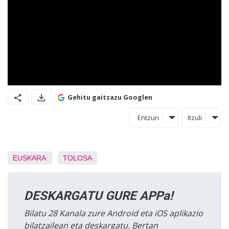
Gehitu gaitzazu Googlen
Entzun
Itzuli
EUSKARA
TOLOSA
DESKARGATU GURE APPa!
Bilatu 28 Kanala zure Android eta iOS aplikazio
bilatzailean eta deskargatu. Bertan