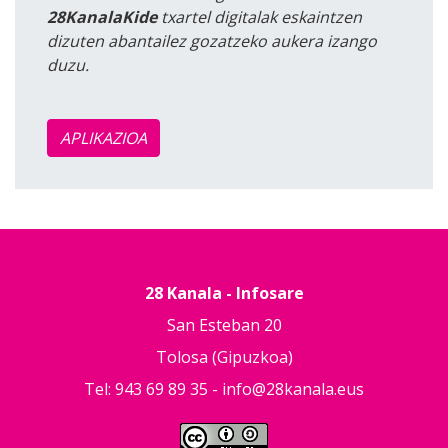
28KanalaKide
txartel digitalak eskaintzen
dizuten abantailez gozatzeko aukera izango
duzu.
APLIKAZIOA
28 Kanala - Infosare
San Esteban 20
Tolosa (Gipuzkoa)
Tel: 943 69 89 35 -
info@28kanala.eus