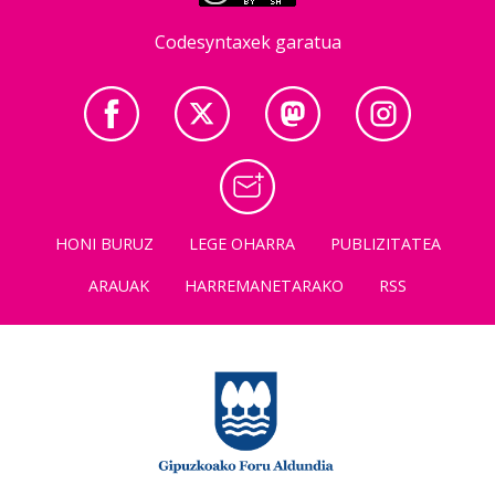
Codesyntaxek garatua
HONI BURUZ
LEGE OHARRA
PUBLIZITATEA
ARAUAK
HARREMANETARAKO
RSS