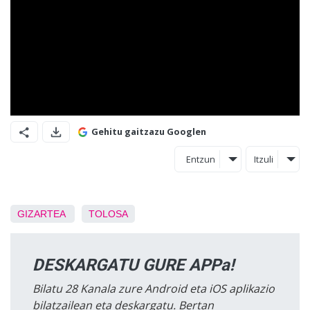
Gehitu gaitzazu Googlen
Entzun
Itzuli
GIZARTEA
TOLOSA
DESKARGATU GURE APPa!
Bilatu 28 Kanala zure Android eta iOS aplikazio
bilatzailean eta deskargatu. Bertan