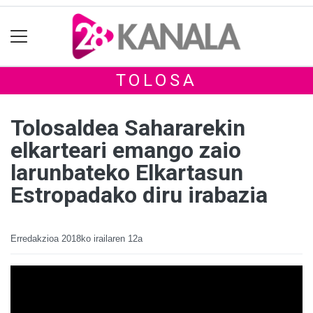
TOLOSA
Tolosaldea Sahararekin
elkarteari emango zaio
larunbateko Elkartasun
Estropadako diru irabazia
Erredakzioa
2018ko irailaren 12a