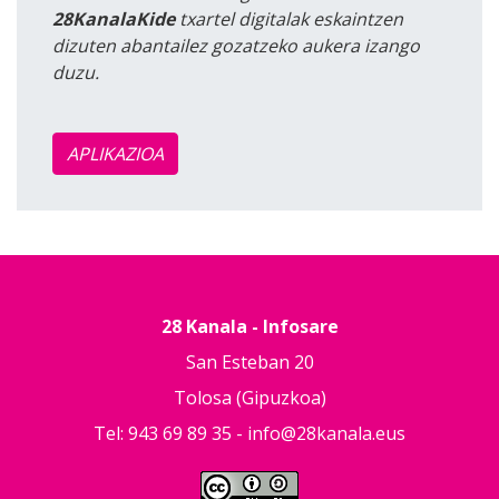
28KanalaKide
txartel digitalak eskaintzen
dizuten abantailez gozatzeko aukera izango
duzu.
APLIKAZIOA
28 Kanala - Infosare
San Esteban 20
Tolosa (Gipuzkoa)
Tel: 943 69 89 35 -
info@28kanala.eus