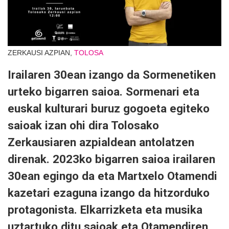
ZERKAUSI AZPIAN,
TOLOSA
Irailaren 30ean izango da Sormenetiken
urteko bigarren saioa. Sormenari eta
euskal kulturari buruz gogoeta egiteko
saioak izan ohi dira Tolosako
Zerkausiaren azpialdean antolatzen
direnak. 2023ko bigarren saioa irailaren
30ean egingo da eta Martxelo Otamendi
kazetari ezaguna izango da hitzorduko
protagonista. Elkarrizketa eta musika
uztartuko ditu saioak eta Otamendiren