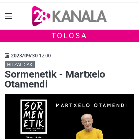
TOLOSA
2023/09/30
12:00
HITZALDIAK
Sormenetik - Martxelo
Otamendi