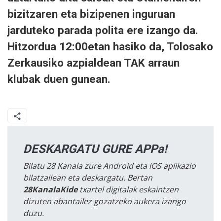
bizitzaren eta bizipenen inguruan
jarduteko parada polita ere izango da.
Hitzordua 12:00etan hasiko da, Tolosako
Zerkausiko azpialdean TAK arraun
klubak duen gunean.
DESKARGATU GURE APPa!
Bilatu 28 Kanala zure Android eta iOS aplikazio
bilatzailean eta deskargatu. Bertan
28KanalaKide
txartel digitalak eskaintzen
dizuten abantailez gozatzeko aukera izango
duzu.