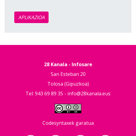
APLIKAZIOA
28 Kanala - Infosare
San Esteban 20
Tolosa (Gipuzkoa)
Tel: 943 69 89 35 -
info@28kanala.eus
Codesyntaxek garatua