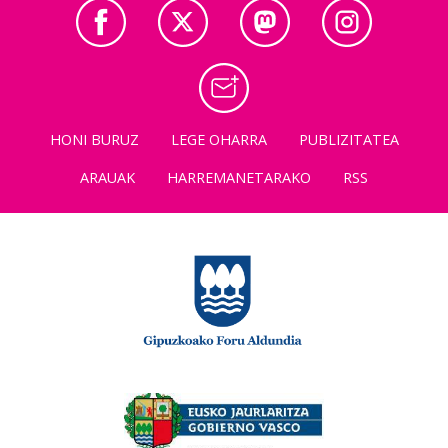
HONI BURUZ
LEGE OHARRA
PUBLIZITATEA
ARAUAK
HARREMANETARAKO
RSS