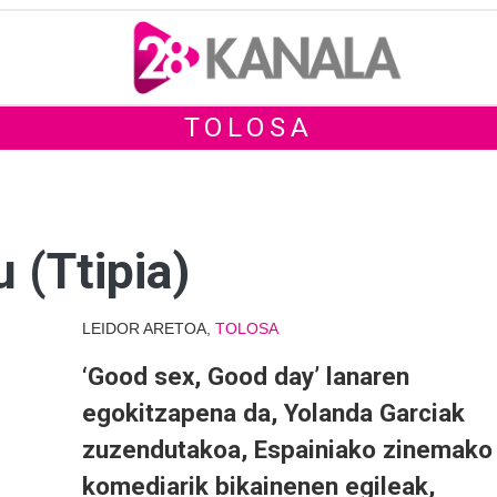
TOLOSA
 (Ttipia)
LEIDOR ARETOA,
TOLOSA
‘Good sex, Good day’ lanaren
egokitzapena da, Yolanda Garciak
zuzendutakoa, Espainiako zinemako
komediarik bikainenen egileak,