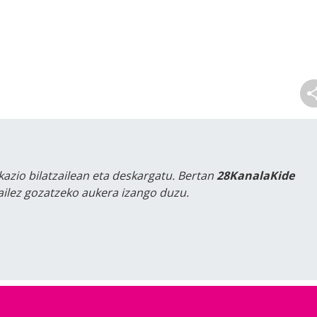
kazio bilatzailean eta deskargatu. Bertan
28KanalaKide
tailez gozatzeko aukera izango duzu.