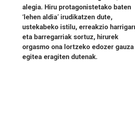
alegia. Hiru protagonistetako baten
‘lehen aldia’ irudikatzen dute,
ustekabeko istilu, erreakzio harrigar
eta barregarriak sortuz, hirurek
orgasmo ona lortzeko edozer gauza
egitea eragiten dutenak.