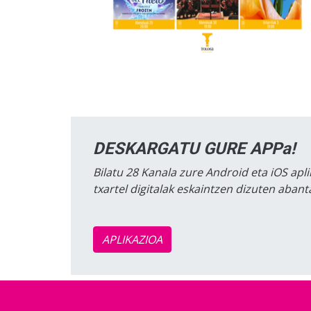
DESKARGATU GURE APPa!
Bilatu 28 Kanala zure Android eta iOS apli
txartel digitalak eskaintzen dizuten aban
APLIKAZIOA