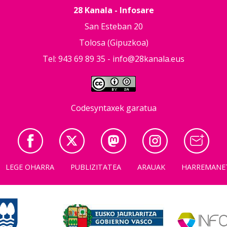
28 Kanala - Infosare
San Esteban 20
Tolosa (Gipuzkoa)
Tel: 943 69 89 35 -
info@28kanala.eus
Codesyntaxek garatua
LEGE OHARRA
PUBLIZITATEA
ARAUAK
HARREMANE