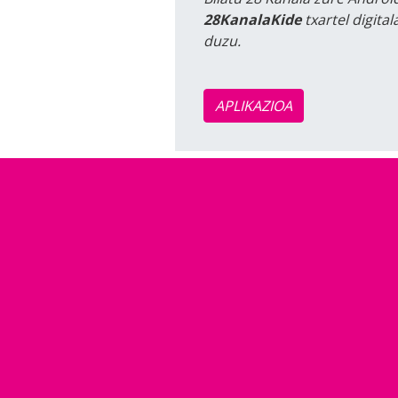
28KanalaKide
txartel digita
duzu.
APLIKAZIOA