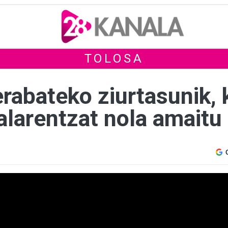
TOLOSA
erabateko ziurtasunik,
alarentzat nola amaitu