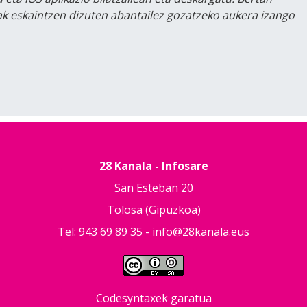
lak eskaintzen dizuten abantailez gozatzeko aukera izango
28 Kanala - Infosare
San Esteban 20
Tolosa (Gipuzkoa)
Tel: 943 69 89 35 -
info@28kanala.eus
Codesyntaxek garatua