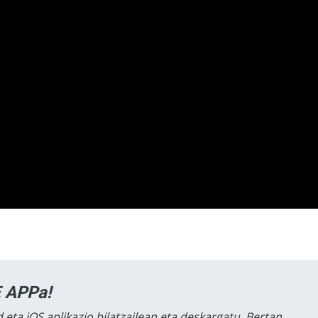
 APPa!
 eta iOS aplikazio bilatzailean eta deskargatu. Bertan