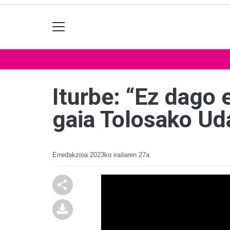
Iturbe: “Ez dago 
gaia Tolosako Ud
Erredakzioa
2023ko irailaren 27a