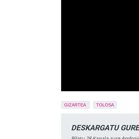
GIZARTEA
TOLOSA
DESKARGATU GURE
Bilatu 28 Kanala zure Android