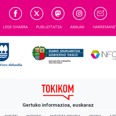
LEGE OHARRA
PUBLIZITATEA
ARAUAK
HARREMANE
Gertuko informazioa, euskaraz