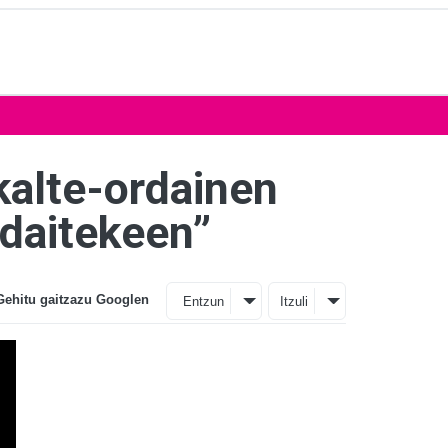
 kalte-ordainen
 daitekeen”
Gehitu gaitzazu Googlen
Entzun
Itzuli