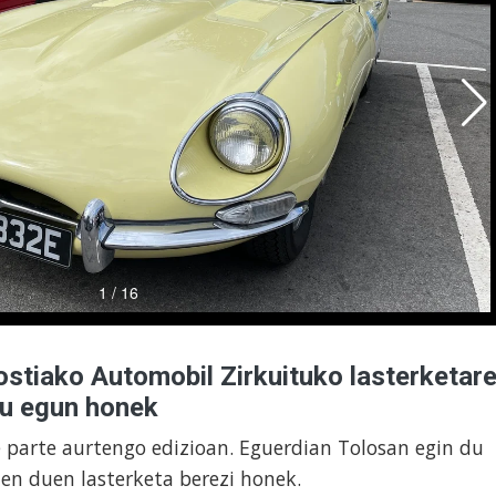
stiako Automobil Zirkuituko lasterketar
du egun honek
 parte aurtengo edizioan. Eguerdian Tolosan egin du
en duen lasterketa berezi honek.