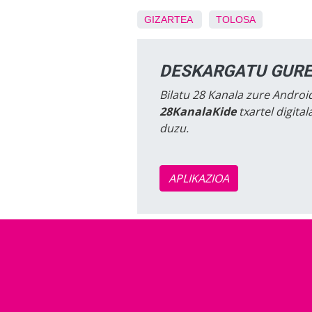
GIZARTEA
TOLOSA
DESKARGATU GURE
Bilatu 28 Kanala zure Android
28KanalaKide
txartel digita
duzu.
APLIKAZIOA