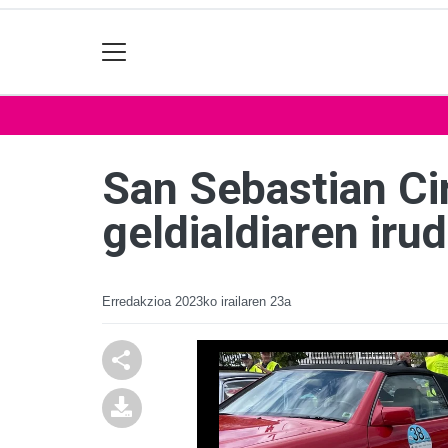
San Sebastian Cir
geldialdiaren irud
Erredakzioa
2023ko irailaren 23a