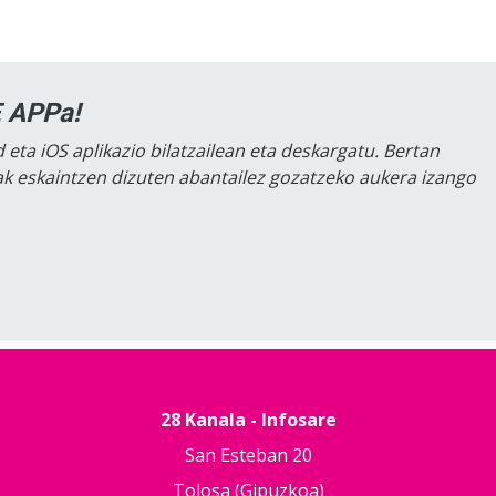
 APPa!
 eta iOS aplikazio bilatzailean eta deskargatu. Bertan
lak eskaintzen dizuten abantailez gozatzeko aukera izango
28 Kanala - Infosare
San Esteban 20
Tolosa (Gipuzkoa)