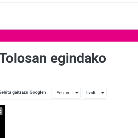
k Tolosan egindako
Gehitu gaitzazu Googlen
Entzun
Itzuli