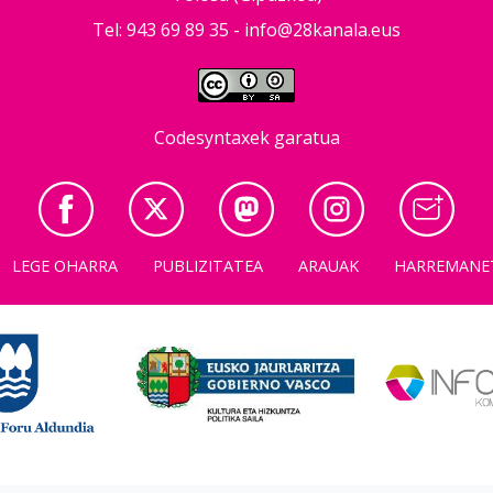
Tel: 943 69 89 35 -
info@28kanala.eus
Codesyntaxek garatua
LEGE OHARRA
PUBLIZITATEA
ARAUAK
HARREMANE