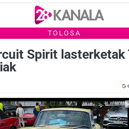
TOLOSA
cuit Spirit lasterketa
iak