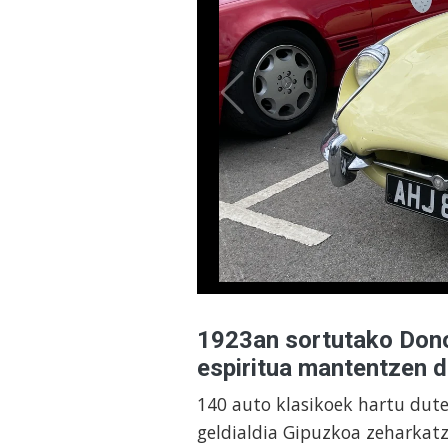
1923an sortutako Dono
espiritua mantentzen 
140 auto klasikoek hartu dute
geldialdia Gipuzkoa zeharkatz