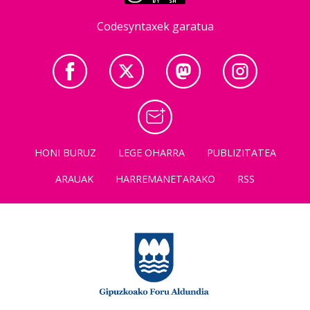
Codesyntaxek garatua
HONI BURUZ
LEGE OHARRA
PUBLIZITATEA
ARAUAK
HARREMANETARAKO
RSS