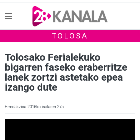
TOLOSA
Tolosako Ferialekuko
bigarren faseko eraberritze
lanek zortzi astetako epea
izango dute
Erredakzioa
2016ko irailaren 27a