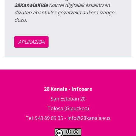
28KanalaKide
txartel digitalak eskaintzen
dizuten abantailez gozatzeko aukera izango
duzu.
APLIKAZIOA
28 Kanala - Infosare
San Esteban 20
Tolosa (Gipuzkoa)
Tel: 943 69 89 35 -
info@28kanala.eus